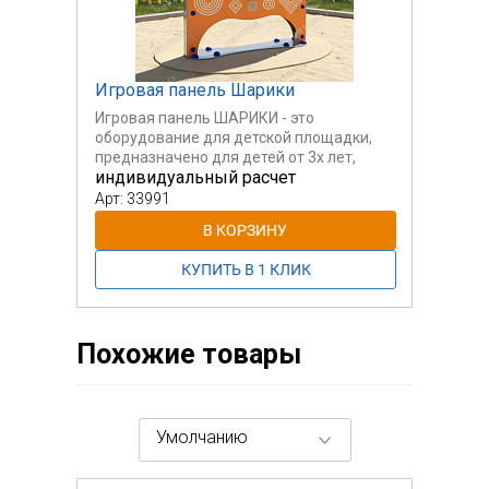
Игровая панель Шарики
Игровая панель ШАРИКИ - это
оборудование для детской площадки,
предназначено для детей от 3х лет,
индивидуальный расчет
развивает мелкую моторику и
координацию рук, также позволяет
Арт: 33991
совершать другие действия, которые
подсказывает воображение ребенка.
Изделие состоит из цветного
полукруглого основания с вращающейся
центральной частью, в которую
встроены прозрачные шарики с
интересными объёмными фигурами
Похожие товары
(лазерная гравировка).
Умолчанию