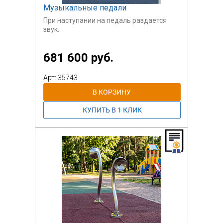
Музыкальные педали
При наступании на педаль раздается
звук.
Музыкальные педали соединяют
681 600 руб.
движение со звуками. Людям почти всех
возрастов нравитсявоспроизводить
яркие звуки, подпрыгивая, прыгая или
Арт: 35743
даже танцуя.
Даже произвольное перескакивание
производит приятные звуки,
Девять плиток расположены в виде
квадрата со звуковым элементом под
каждой. Звуковые
элементы приводятся в вибрацию
энергией движения и, таким образом,
производят мелодичные
звуки.
Музыкальные педали также ценны в
качестве терапевтического
оборудования для людей с
различными функциональными
ограничениями и являются очень
привлекательным игровым