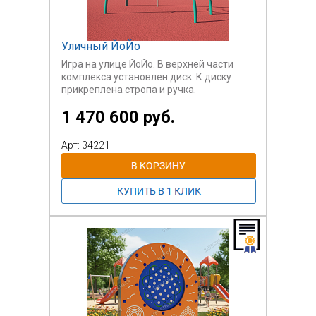
Уличный ЙоЙо
Игра на улице ЙоЙо. В верхней части
комплекса установлен диск. К диску
прикреплена стропа и ручка.
Последовательными движениями для
1 470 600 руб.
вертикального перемещения стропы
вверх и вниз пользователь
раскручивает диск и, при достижении
Арт: 34221
желаемого уровня, берется за ручки в
нижней части стропы и за счет
центробежной силы вращения диска
поднимается в вверх.