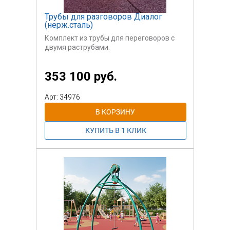
элементом для детей и взрослых.
Музыкальные педали смонтированы в
Трубы для разговоров Диалог
полностью закрытом корпусе из
(нерж.сталь)
нержавеющей стали.
Комплект из трубы для переговоров с
9 звуковых элементов приводятся в
двумя раструбами.
действие посредством нажатия ногами
на плитку с
чувствительным ударным механизмом.
353 100 руб.
Плитки так же оснащены возвратным
механизмом.
Арт: 34976