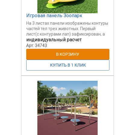
Игровая панель Зоопарк
На 3 листах панели изображены контуры
частей тел трех животных. Первый
лист(с контурами лап) зафиксирован, а
индивидуальный расчет
два меньших (с контурами тела и
головы) вращаются. Цель: собрать
Арт: 34743
правильно по очереди каждое животное
или попробовать другие варианты
сборки. Однако, при этом возможно
собирать смешные комбинации,
например, заяц с телом курицы.
Уснавливается либо на игровой стол (в
комплект поставки не входит, возможно
заказать отдельно), либо в качестве
настенного варианта.