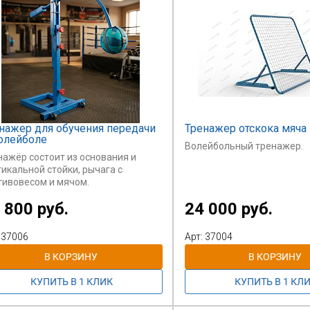
нажер для обучения передачи
Тренажер отскока мяча
олейболе
Волейбольный тренажер.
нажёр состоит из основания и
тикальной стойки, рычага с
тивовесом и мячом.
имущества тренажера:
 800 руб.
24 000 руб.
ч движется в одной плоскости;
яч возвращается с одинаковой
ростью, заданной механизмом с
 37006
Арт: 37004
улировкой скорости возврата мяча,
 позволяет выбрать оптимальный
им обучения;
ысота мяча в стартовом положении
улируется посредством фиксации
вижной вертикальной стойки.