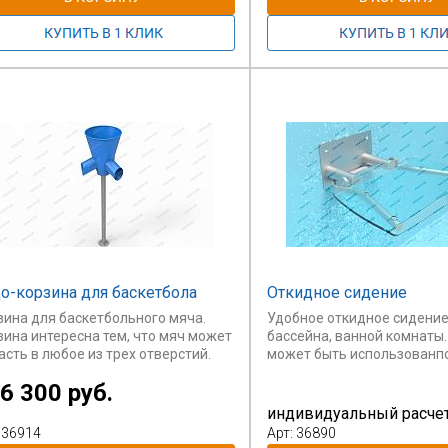
узки на стену.
о-корзина для баскетбола
Откидное сидение
зина для баскетбольного мяча.
Удобное откидное сидение
зина интересна тем, что мяч может
бассейна, ванной комнаты
сть в любое из трех отверстий.
может быть использованпо
прихожей комнате или на б
6 300 руб.
Экономит пространство.
индивидуальный расче
 36914
Арт: 36890