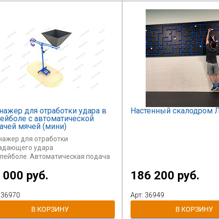
тницы, 2 наклонные сетки для
ания, 2 вертикальные сетки для
ания, 2 шеста для лазания
дъем/спуск).
нажер для отработки удара в
Настенный скалодром 
ейболе с автоматической
ачей мячей (мини)
нажер для отработки
адающего удара
олейболе. Автоматическая подача
ей
 000 руб.
186 200 руб.
ерхней корзины. Загрузка мячей в
зину
изводится вручную.
 36970
Арт: 36949
улируемая высота подачи мячей.