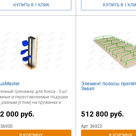
бная корзина для загрузки мячей
енения высоты тренажера.
тота подачи мяча зависит от
тоты
ров по мячу.
usMaster
Элемент полосы препят
Завал
енный тренажер для бокса - 3 шт.
мные и переставляемые подушки
д разным углом) на пружинах и
а переставляемая крупная
2 000 руб.
512 800 руб.
ушка не на пружинах.
струкцию следует крепить на
чную бетонную стену, возможно
 36930
Арт: 36923
ез прослойку из фанеры или
евянной доски для снижения