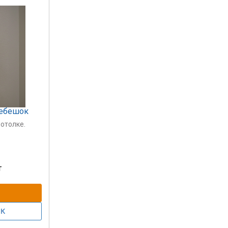
ребешок
отолке.
акже,
т