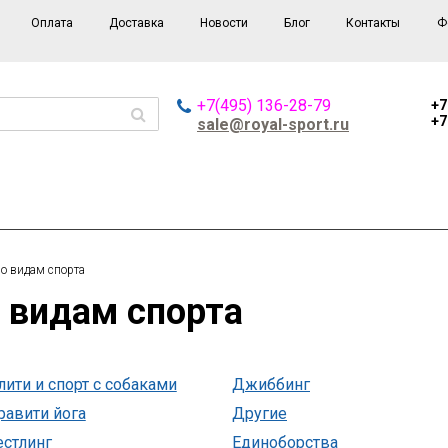
Оплата
Доставка
Новости
Блог
Контакты
Ф
+7(495) 136-28-79
+7
+7
sale@royal-sport.ru
о видам спорта
о видам спорта
ити и спорт с собаками
Джиббинг
равити йога
Другие
стлинг
Единоборства