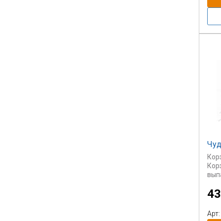
нагр
Чуд
Кор
Кор
выпа
43
Арт: