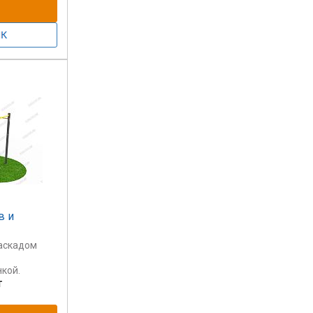
в и
каскадом
нкой.
т