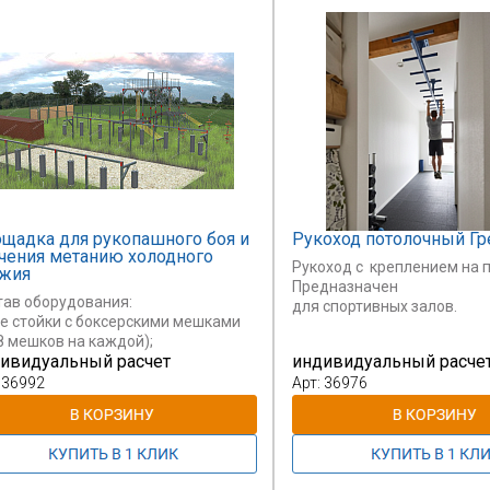
щадка для рукопашного боя и
Рукоход потолочный Г
чения метанию холодного
Рукоход с креплением на п
жия
Предназначен
тав оборудования:
для спортивных залов.
ве стойки с боксерскими мешками
8 мешков на каждой);
Может быть использован т
ивидуальный расчет
индивидуальный расче
ртушки для отработки ударов (8
например,
;
 36992
Арт: 36976
для аэройоги.
анели для метания холодного
ия (5 шт);
граждение площадки для метания
одного оружия (комплект);
ысотная штурмовая площадка (2