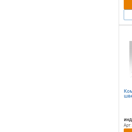
Ком
шве
инд
Арт: