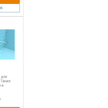
 для
. Также
 в
алконе.
т