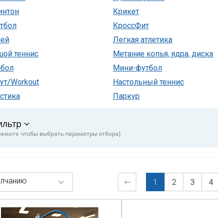
интон
Крикет
тбол
КроссФит
лей
Легкая атлетика
ой теннис
Метание копья, ядра, диска
йбол
Мини-футбол
ут/Workout
Настольный теннис
стика
Паркур
ильтр
жмите чтобы выбрать параметры отбора)
лчанию
1
2
3
4