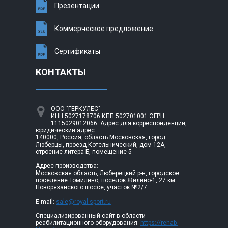
Презентации
Коммерческое предложение
Сертификаты
КОНТАКТЫ
ООО "ГЕРКУЛЕС"
ИНН 5027178706 КПП 502701001 ОГРН
1115029012066. Адрес для корреспонденции,
юридический адрес:
140000, Россия, область Московская, город
Люберцы, проезд Котельнический, дом 12А,
строение литера Б, помещение 5
Адрес производства:
Московская область, Люберецкий р-н, городское
поселение Томилино, поселок Жилино-1, 27 км
Новорязанского шоссе, участок №2/7
E-mail:
sale@royal-sport.ru
Специализированный сайт в области
реабилитационного оборудования:
https://rehab-