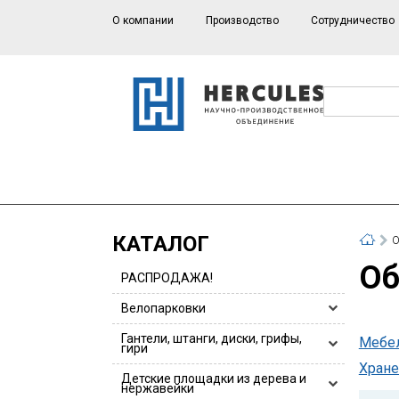
О компании
Производство
Сотрудничество
КАТАЛОГ
О
О
РАСПРОДАЖА!
Велопарковки
Велопарковки HERCULES
Гантели, штанги, диски, грифы,
Мебел
гири
Велопарковки для 1 или 2 велосипедов
Хране
Гантели, гантельные ряды
Детские площадки из дерева и
Велопарковки из нержавейки
нержавейки