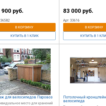
Набор инструментов включ
 900 руб.
83 000 руб.
- набор гаечных ключей;
- набор шестигранных клю
- две отвертки;
 36582
Арт: 33616
- насос.
аж для велосипедов Паровоз
Потолочный кронштейн
велосипеда
ивидуальное место для хранений