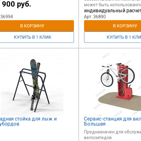
 900 руб.
может быть использованпо
индивидуальный расче
прихожей комнате или на б
Экономит пространство.
 36994
Арт: 36890
адная стойка для лыж и
Сервис-станция для ве
убордов
Большая
Предназначен для обслуж
велосипедов.