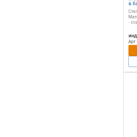
в б
Сте
Мат
- с
Цена
инд
пор
Арт:
окр
Сто
ста