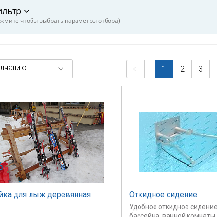
ильтр
жмите чтобы выбрать параметры отбора)
лчанию
1
2
3
йка для лыж деревянная
Откидное сидение
Удобное откидное сидение
бассейна, ванной комнаты