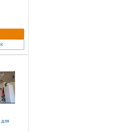
ает:
чей;
 для