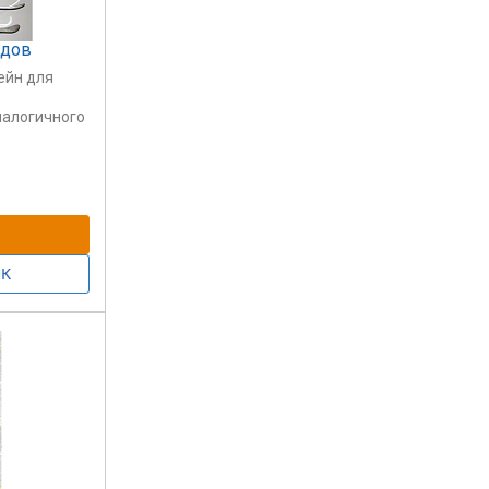
рдов
ейн для
налогичного
штейн для 1
 5 шт.