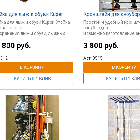
йка для лыж и обуви Kuper
Кронштейн для сноубо
ка для лыж и обуви Kuper. Стойка
Простой и удобный кроншт
дназначена
сноубордов.
 хранения лыж и обуви, лыжных
Возможно изготовление а
ок на
напольного
 800 руб.
3 800 руб.
пар, двухсторонняя.Палки
кронштейна.
аются на крючки
рхней части стойки. Обувь
Стоимость указана за крон
 312
Арт: 3515
нится на
сноуборда.
ней полке. Материал труб может
ь:
ный металл, нержавейка. Полки:
Поставляется при заказе от
алл,
ево, фанера. Колесики: по Вашему
анию.
раска : полимерно-порошковая.
йка
отавливается под заказ. Изготовим
ого
мера, цвета, материала.