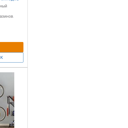
ьный
азинов.
сть