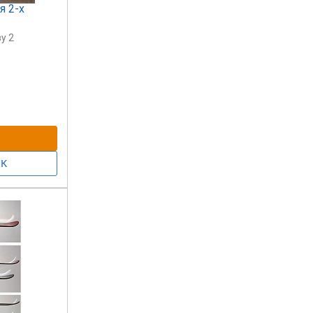
я 2-х
у 2
 видов
нструкция.
ещения
епления
тиковым
реждения
мы
ия