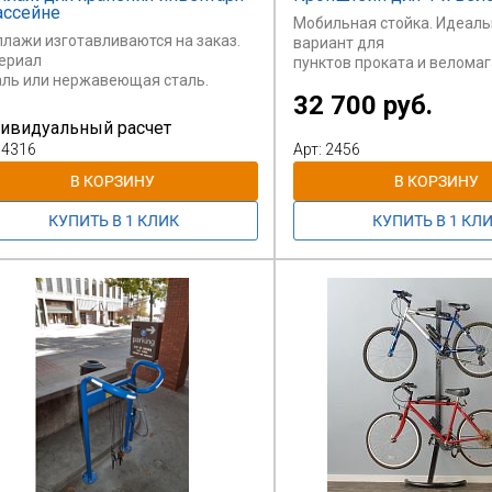
лебедкой.
ассейне
Мобильная стойка. Идеал
ллажи изготавливаются на заказ.
вариант для
ериал
пунктов проката и веломаг
таль или нержавеющая сталь.
32 700 руб.
Предусмотрена возможно
 указана за стеллаж из стали с
регулировки
ивидуальный расчет
ошковой
кронштейнов по высоте.
 4316
Арт: 2456
аской.
имость стеллажа из нержавеющей
ли - индивидуальный расчет.