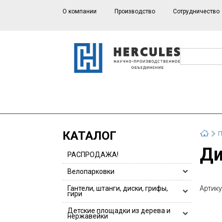
О компании
Производство
Сотрудничество
КАТАЛОГ
П
РАСПРОДАЖА!
Велопарковки
Велопарковки HERCULES
Гантели, штанги, диски, грифы,
Артику
гири
Велопарковки для 1 или 2 велосипедов
Гантели, гантельные ряды
Детские площадки из дерева и
Велопарковки из нержавейки
нержавейки