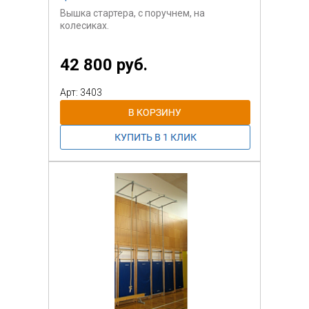
Вышка стартера, с поручнем, на
колесиках.
Конструкционная сталь, порошковое
42 800 руб.
окрашивание.
Арт: 3403