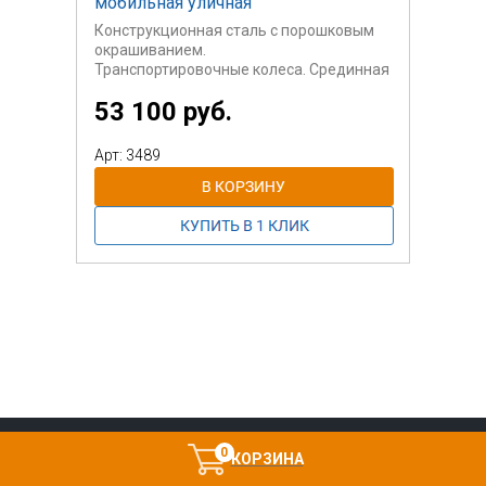
мобильная уличная
Конструкционная сталь с порошковым
окрашиванием.
Транспортировочные колеса. Срединная
штанга
53 100 руб.
- разборная.
Арт: 3489
0
КОРЗИНА