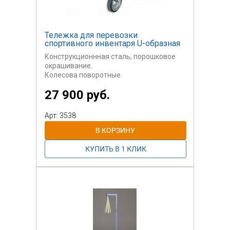
Тележка для перевозки
спортивного инвентаря U-образная
Конструкционнная сталь, порошковое
окрашивание.
Колесова поворотные
27 900 руб.
Габариты ДШВ: 600*600*400
Может быть изготовлан по размерам
Арт: 3538
заказчика,
а также может быть оснащена ручкой