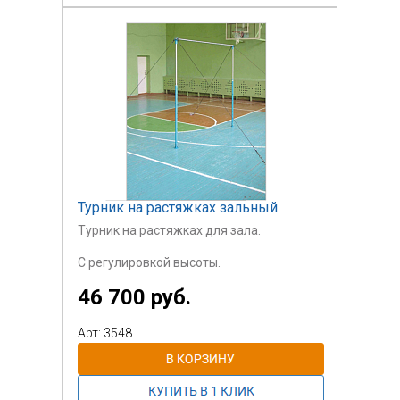
Турник на растяжках зальный
Турник на растяжках для зала.
С регулировкой высоты.
46 700 руб.
Ширина турника до 1500 мм
Арт: 3548