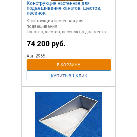
Конструкция настенная для
подвешивания канатов, шестов,
лесенок
Конструкция настенная для
подвешивания
канатов, шестов, лесенок на два места.
Простая,
74 200 руб.
надежная и удобная конструкция, не
занимающая
много места.
Арт: 2965
Возможные комплектации:
- Вариант1 два каната и один шест
- Вариант2 один канат и один шест.
Цена на сайте указана за вторую
комплектацию.
Материал конструкции - сталь с
порошковым
окрашиванием, шест из металла, канаты
- х/б.