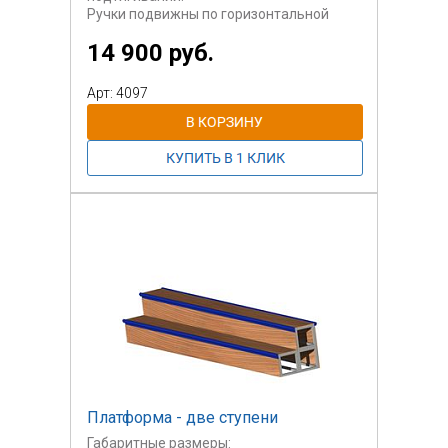
Ручки подвижны по горизонтальной
плоскости
14 900 руб.
по перекладине.
Арт: 4097
Платформа - две ступени
Габаритные размеры: