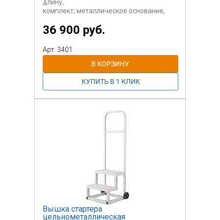
длину,
комплект; металлическое основание,
вкладыш
36 900 руб.
со съемной крышкой из материалов на
основе
древесных волокон, планка индикатор
Арт: 3401
без
пластилина (в комплект не входит).
Вышка стартера
цельнометаллическая