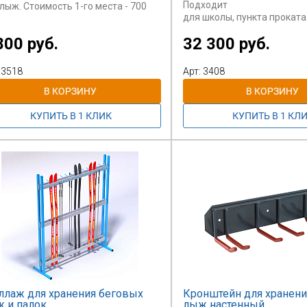
Подходит
лыж. Стоимость 1-го места - 700
для школы, пункта проката
800 руб.
32 300 руб.
При необходимости может
з от 10 мест или при сумме заказа
оборудована
рудования
колесиками для транспорт
изводства ГЕРКУЛЕС - от 15
 3518
Арт: 3408
руб.
овые скидки не предусмотрены.
ллаж для хранения беговых
Кронштейн для хранени
 и палок
лыж настенный