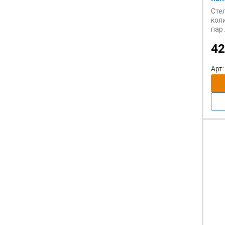
Сте
кол
пар
воз
42
сте
удо
пер
Арт:
уст
кол
пор
окр
Цена
лы