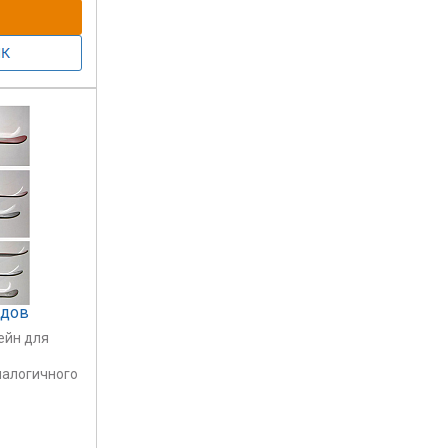
рдов
ейн для
налогичного
штейн для 1