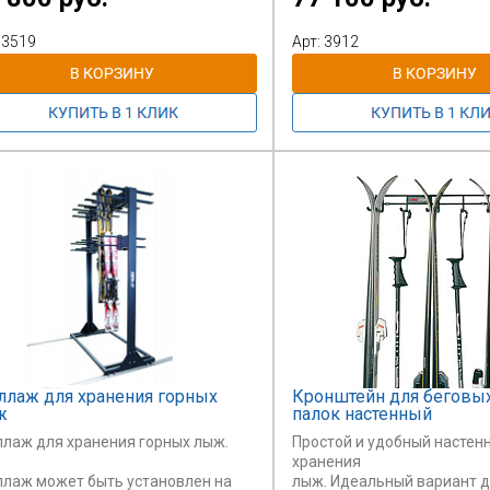
очками
воляет хранить различное
Возможно для мобильност
 3519
Арт: 3912
ряжение
комплектация
лыжи и ботинки
стеллажа конструкции
транспортировочными
колесиками или рельсами.
ллаж для хранения горных
Кронштейн для беговы
ж
палок настенный
ллаж для хранения горных лыж.
Простой и удобный настен
хранения
ллаж может быть установлен на
лыж. Идеальный вариант д