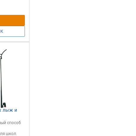
и
х лыж и
ный способ
ля школ.