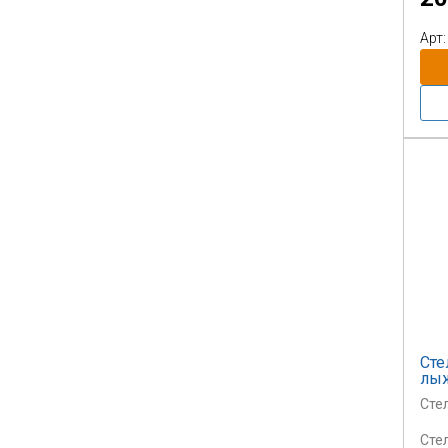
пол
поз
Арт:
сна
- и 
Сте
лы
Сте
Сте