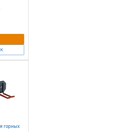
.
 быть
ировки
я горных