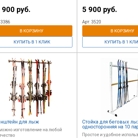
вижную
Места крепления
 900 руб.
5 900 руб.
ьсовую систему (заказывается
лыж закрыты безопасным 
ельно,
для предотвращения
ребует доп.оплаты).
повреждения лыж.
 3386
Арт: 3520
ет быть изготовлена в
Цена указана за кронштейн
уровневом
лыж.
луторауровневом) варианте.
Поставляется при заказе 
имость указана за стеллаж на 20
сайте
 одноуровневый.
на сумму от 10 т.р. (любых 
Оптовые скидки не предус
нштейн для лыж
Стойка для беговых л
односторонняя на 10 па
можно изготовление на любой
Простое и удобное исполь
ичество