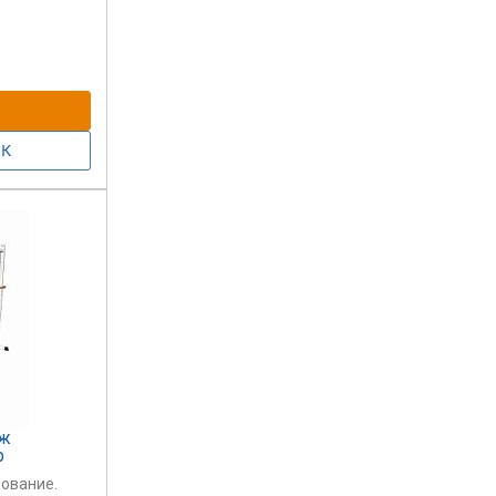
пластиком
 для 3-х пар
на нашем
товаров).
мотрены.
ыж
р
зование.