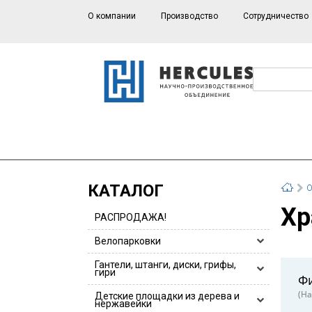
О компании
Производство
Сотрудничество
КАТАЛОГ
О
Х
РАСПРОДАЖА!
Велопарковки
Велопарковки HERCULES
Гантели, штанги, диски, грифы,
гири
Ф
Велопарковки для 1 или 2 велосипедов
(На
Гантели, гантельные ряды
Детские площадки из дерева и
Велопарковки из нержавейки
нержавейки