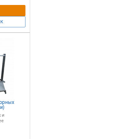
 5 шт.
горных
и)
 и
ее
ж или 12