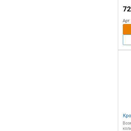
под
72
рел
отд
пот
Арт:
Мож
дву
(по
Сто
пар
Кро
Воз
кол