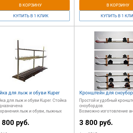
йка для лыж и обуви Kuper
Кронштейн для сноубо
ка для лыж и обуви Kuper. Стойка
Простой и удобный кроншт
дназначена
сноубордов.
 хранения лыж и обуви, лыжных
Возможно изготовление а
ок на
напольного
 800 руб.
3 800 руб.
пар, двухсторонняя.Палки
кронштейна.
аются на крючки
рхней части стойки. Обувь
Стоимость указана за крон