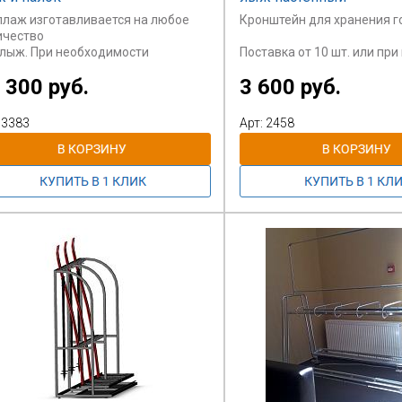
ллаж изготавливается на любое
Кронштейн для хранения г
ичество
 лыж. При необходимости
Поставка от 10 шт. или при
можна установка
сумму
 300 руб.
3 600 руб.
ллажа на рельсовую систему для
от 15 000 рублей.
бства
емещения внутри помещения (или
 3383
Арт: 2458
ановка
есиков). Конструкционная сталь,
ошковое
ашивание.
 указана за стеллаж на 12 пар
ж