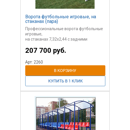
Ворота футбольные игровые, на
стаканах (пара)
Профессиональные ворота футбольные
игровые,
на стаканах 7,32х2,44 с задними
стойками на
207 700 руб.
стаканах, стальные. Труба 105.
Соответствуют стандартам
Арт: 2260
профессионального
футбола.
Возможно изготовление разборных
футбольных
форот.
Сетка, гасители, стаканы и другие
комплектующие
в стоимость не входят.
Стоимость указана за одну пару.