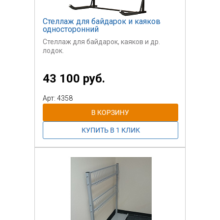
Стеллаж для байдарок и каяков
односторонний
Стеллаж для байдарок, каяков и др.
лодок.
Сталь, порошковая окраска.
43 100 руб.
Контактные поверхности закрыты
пластиком.
Арт: 4358
Сборно-разборная конструкция.
Пользовательские
соединения - болтовые.
Стоимость указан за один стеллаж из
стали
на 3 лодки.