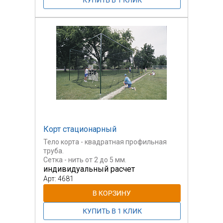
Корт стационарный
Тело корта - квадратная профильная
труба.
Сетка - нить от 2 до 5 мм.
индивидуальный расчет
Изготавливаем по размерам заказчика.
Арт: 4681
Цена
рассчитывается индивидуально.