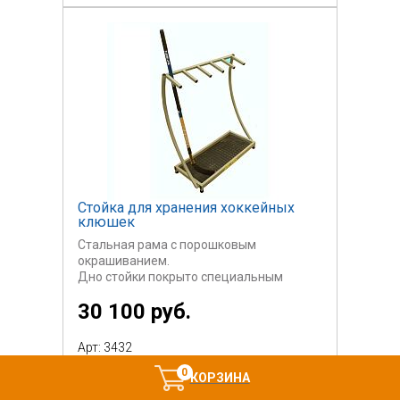
Стойка для хранения хоккейных
клюшек
Стальная рама с порошковым
окрашиванием.
Дно стойки покрыто специальным
материалом
30 100 руб.
для сохранения пера клюшки.
Возможно изготовление в разборном
Арт: 3432
(фото
2) и неразборном (фото 1) виде.
0
КОРЗИНА