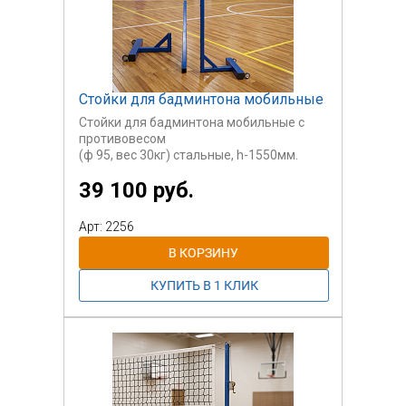
Стойки для бадминтона мобильные
Стойки для бадминтона мобильные с
противовесом
(ф 95, вес 30кг) стальные, h-1550мм.
Цена указана
39 100 руб.
за пару. Порошковая краска
производства
Италия.
Арт: 2256
Сетка в комплект не входит и
поставляется
отдельно.