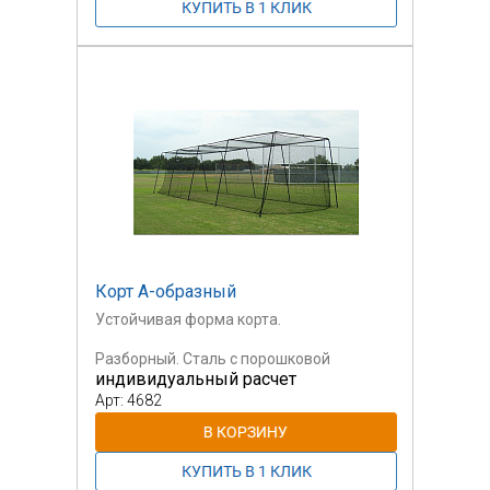
Корт А-образный
Устойчивая форма корта.
Разборный. Сталь с порошковой
индивидуальный расчет
окраской,
синтетическая нить толщиной от 2 до 5
Арт: 4682
мм.
Изготавливаем по требуемым
габаритным