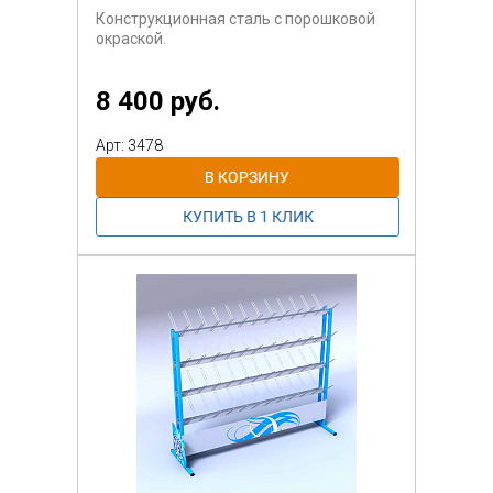
ручкой-клапаном установленном на
Конструкционная сталь с порошковой
рукояти
окраской.
машинки.
Возможны почти любые цвета окраски.
8 400 руб.
Возможно изготовление на большее
количество
Арт: 3478
инвентаря.