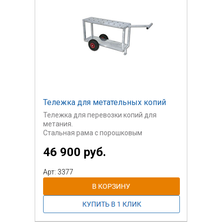
Тележка для метательных копий
Тележка для перевозки копий для
метания.
Стальная рама с порошковым
окрашиванием,
46 900 руб.
влагостойкая фанера,
транспортировочные
колеса
Арт: 3377