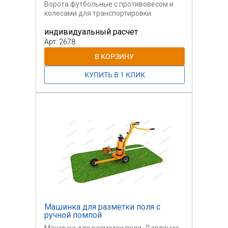
Ворота футбольные с противовесом и
колесами для транспортировки.
индивидуальный расчет
Размер 5х2.
Арт: 2678
Машинка для разметки поля с
ручной помпой
Машинка для разметки поля. Давление