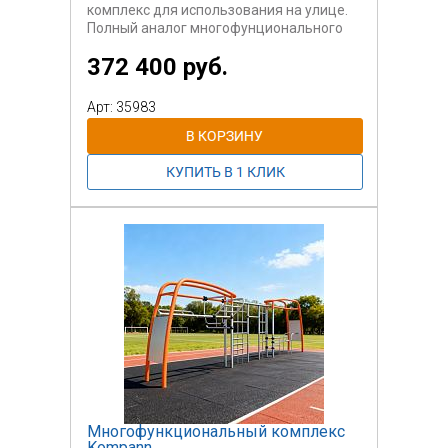
комплекс для использования на улице.
Полный аналог многофунционального
тренажера Kompan Core Twist.
372 400 руб.
Может быть использован
самостоятельно или вместе с другими
секциями.
Арт: 35983
Данный комплекс содержит
оборудование для функционального
тренинга.
Для пользователей старше 14 лет.
Многофункциональный комплекс
Kompann