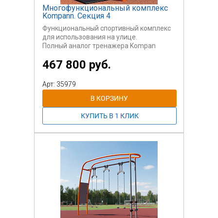
Многофункциональный комплекс
Kompann. Секция 4
Функциональный спортивный комплекс
для использования на улице.
Полный аналог тренажера Kompan
Magnetic Bells.
467 800 руб.
Может быть использован
самостоятельно или вместе с другими
секциями.
Арт: 35979
Данный комплекс содержит три гири с
различным весом, на которых можно
заниматься кроссфитом. Для
пользователей старше 18 лет.