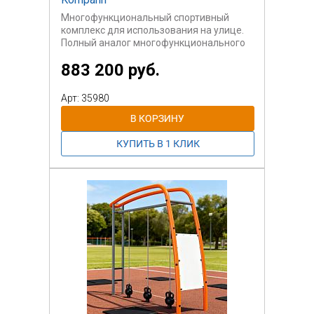
Многофункциональный спортивный
комплекс для использования на улице.
Полный аналог многофункционального
тренажера Kompan (Компан)
883 200 руб.
Может быть использован
самостоятельно или вместе с другими
секциями.
Арт: 35980
Данный комплекс содержит три секции -
турники, брусья, сетки для лазания.
Для пользователей старше 14 лет.