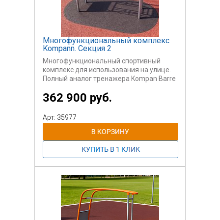
Многофункциональный комплекс
Kompann. Секция 2
Многофункциональный спортивный
комплекс для использования на улице.
Полный аналог тренажера Kompan Barre
per trazioni.
362 900 руб.
Может быть использован
самостоятельно или вместе с другими
секциями.
Арт: 35977
Данный комплекс содержит различные
варианты турников. Для пользователей
старше 14 лет.