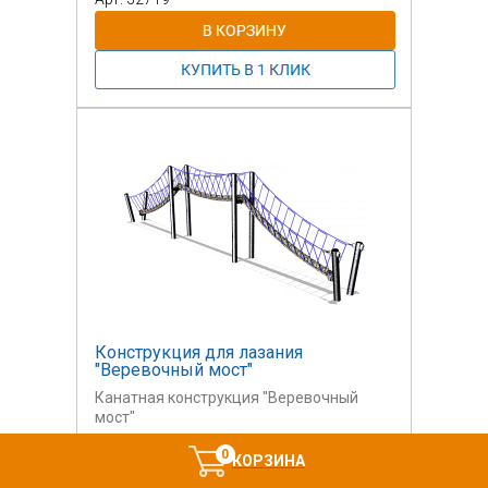
Конструкция для лазания
"Веревочный мост"
Канатная конструкция "Веревочный
мост"
4 090 800 руб.
0
КОРЗИНА