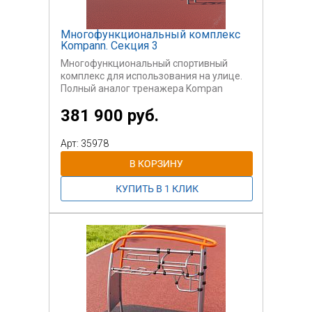
Многофункциональный комплекс
Kompann. Секция 3
Многофункциональный спортивный
комплекс для использования на улице.
Полный аналог тренажера Kompan
Suspension Trainer.
381 900 руб.
Может быть использован
самостоятельно или вместе с другими
секциями.
Арт: 35978
Данный комплекс содержит различные
варианты атлетических колец, на
которых можно заниматься кроссфитом.
Для пользователей старше 14 лет.