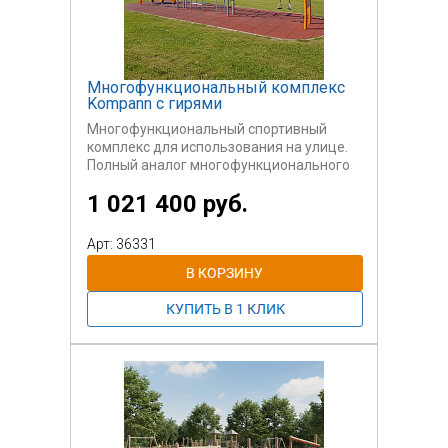
Многофункциональный комплекс
Kompann c гирями
Многофункциональный спортивный
комплекс для использования на улице.
Полный аналог многофункционального
тренажера Kompan (Компан)
1 021 400 руб.
Может быть использован
самостоятельно или вместе с другими
секциями.
Арт: 36331
Для пользователей старше 14 лет.