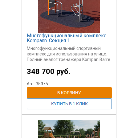
Многофункциональный комплекс
Kompann. Секция 1
Многофункциональный спортивный
комплекс для использования на улице.
Полный аналог тренажера Kompan Barre
Parallele.
348 700 руб.
Может быть использован
самостоятельно или вместе с другими
секциями.
Арт: 35975
Данный комплекс содержит различные
варианты брусьев.
Предназначен для установки на
спортивных площадках. Для
пользователей старше 14 лет.