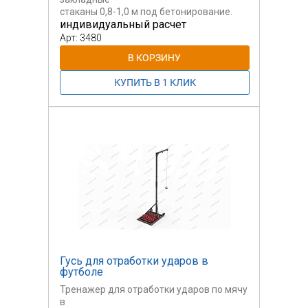
стаканы 0,8-1,0 м под бетонирование.
индивидуальный расчет
Предусмотрены крепежные элементы
Арт: 3480
для сетки.
Столбы разборные для
транспортировки, выполнены
из стали
с порошковым покрытием. Верхушки
столбов
закрыты пластмассовыми заглушками.
Сетка
синтетическая, с толщиной нити 2,5-3
мм.
Гусь для отработки ударов в
футболе
Тренажер для отработки ударов по мячу
в