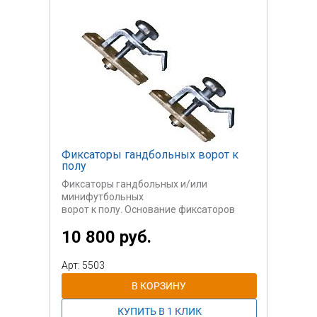
Фиксаторы гандбольных ворот к
полу
Фиксаторы гандбольных и/или
минифутбольных
ворот к полу. Основание фиксаторов
крепятся
10 800 руб.
к полу спортивного зала с помощью
анкерных
болтов.
Арт: 5503
Крепление обеспечивает быстрое
снятие
и установку ворот.