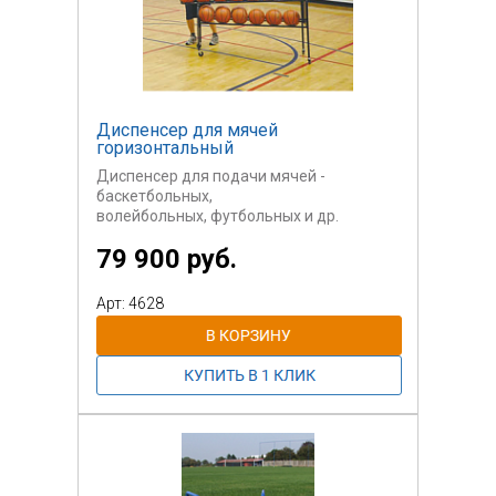
рабочего значения.
Предусмотрена регулировка ширины
полосы.
Подачи краски осуществляется
специальным
Диспенсер для мячей
ручкой-клапаном установленном на
горизонтальный
рукояти
Диспенсер для подачи мячей -
машинки.
баскетбольных,
волейбольных, футбольных и др.
круглых мячей.
79 900 руб.
Сталь, порошковая окраска.
Арт: 4628
Колесики с тормозами - для зала,
возможна
установка больших колес для
использования
на игровом поле.
Стоимость указана за диспенсер на 14
баскетбольных
мячей с колёсиками для закрытого зала.