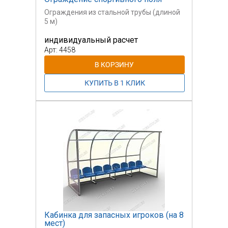
Ограждения из стальной трубы (длиной
5 м)
индивидуальный расчет
Стальная труба: 5 м (над грунтом)+ 1,8 м
(бетонирование
Арт: 4458
в грунт).
Сетка выполнена из синтетических
материалов.
Изготавливается на заказ.
Цена по запросу.
Кабинка для запасных игроков (на 8
мест)