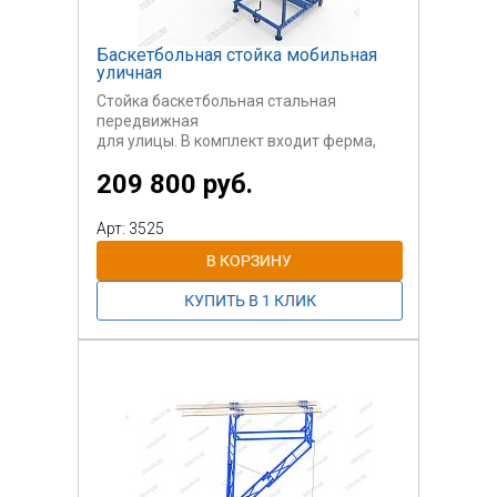
Баскетбольная стойка мобильная
уличная
Стойка баскетбольная стальная
передвижная
для улицы. В комплект входит ферма,
щит,
209 800 руб.
кольцо, сетка, секция для 8-ми
противовесов (противовесы в комплект
не
Арт: 3525
входят. В качестве противовесов
возможно использовать бетонные блоки
или бордюрный камень).