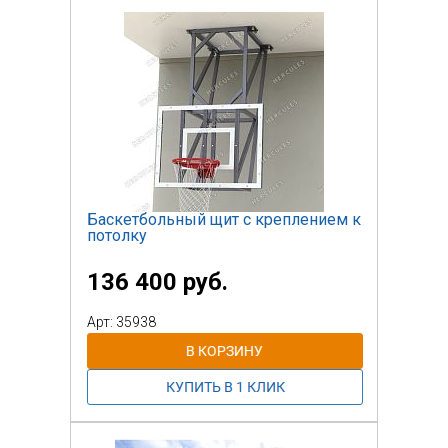
Гамак для аэройоги (съемный);
Наклонная скамья для пресса
(съемная);
и т.д.
Баскетбольный щит с креплением к
потолку
136 400 руб.
Арт: 35938