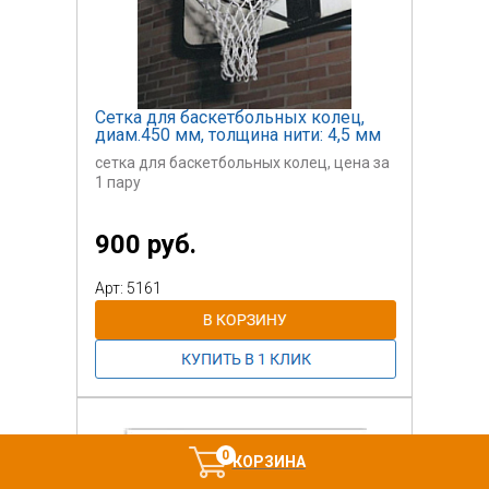
Сетка для баскетбольных колец,
диам.450 мм, толщина нити: 4,5 мм
сетка для баскетбольных колец, цена за
1 пару
Поставляется только при комплектации
900 руб.
спортивных
и игровых площадок оборудованием
производства
Арт: 5161
Завода "ГЕРКУЛЕС"
0
КОРЗИНА