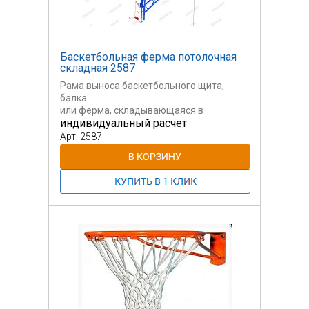
Баскетбольная ферма потолочная
складная 2587
Рама выноса баскетбольного щита,
балка
или ферма, складывающаяся в
индивидуальный расчет
горизонтальной
плоскости. Изготавливаем любые
Арт: 2587
баскетбольные
фермы.