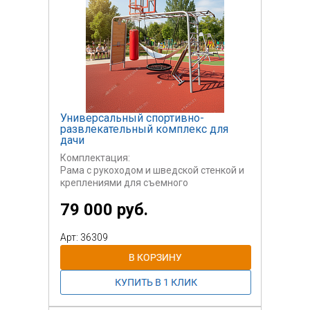
Универсальный спортивно-
развлекательный комплекс для
дачи
Комплектация:
Рама с рукоходом и шведской стенкой и
креплениями для съемного
оборудования.
79 000 руб.
Стоимость указана только за раму.
Дополнительное оборудование:
Арт: 36309
Баскетбольный щит (съемный);
Скалодром (съемный);
Турник (съемный);
Пресс-брусья (съемные);
Сидение типа Гнездо (съемное);
Боксерский мешок (съемный);