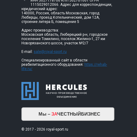
ИНН 5027178706 КПП 502701001 ОГРН
1115029012066. Адрес для корреспонденции,
юридический адрес:
140000, Россия, область Московская, город
Люберцы, проезд Котельнический, дом 12А,
строение литера Б, помещение 5
Адрес производства:
Московская область, Люберецкий р-н, городское
поселение Томилино, поселок Жилино-1, 27 км
Новорязанского шоссе, участок №2/7
E-mail:
sale@royal-sport.ru
Специализированный сайт в области
реабилитационного оборудования:
https://rehab-
life.ru/
Мы –
ЗА
ЧЕСТНЫЙБИЗНЕС
© 2017 - 2026 royal-sport.ru