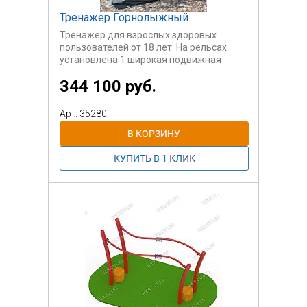
Тренажер Горнолыжный
Тренажер для взрослых здоровых
пользователей от 18 лет. На рельсах
установлена 1 широкая подвижная
каретка-ногоступ. Взявшись за
344 100 руб.
овальный поручень руками следует
попеременно поставить ноги на
подвижную платформу, далее
Арт: 35280
совершать движения ногами и тазом,
корпусом влево и вправо.
Тренажер предназначен для создания
кардионагрузки и разминки, тренировки
спины и ног.