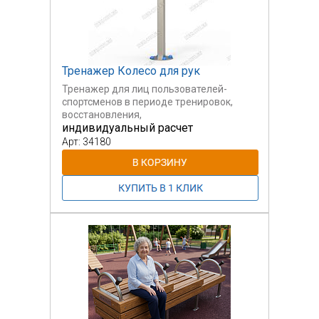
Тренажер Колесо для рук
Тренажер для лиц пользователей-
спортсменов в периоде тренировок,
восстановления,
индивидуальный расчет
а также для лиц пожилого возраста
Арт: 34180