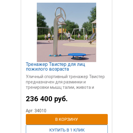
Тренажер Твистер для лиц
пожилого возраста
Уличный спортивный тренажер Твистер
предназначен для разминки и
тренировки мышц талии, живота и
поясницы. Подходит для пожилых
236 400 руб.
людей. Занятия на тренажере
способствуют ускорению
кровообращения в данных областях
Арт: 34010
тела и интенсивному обогащению мышц
кислородом.