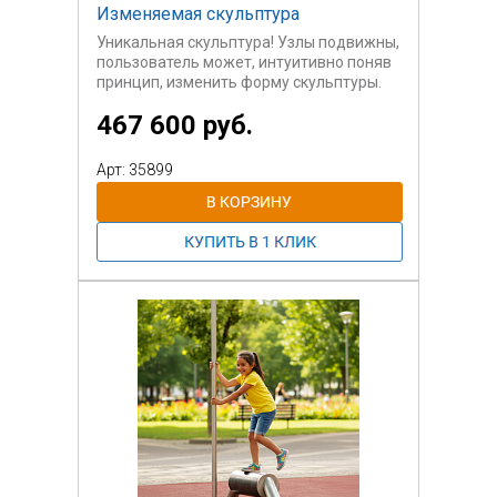
Изменяемая скульптура
Уникальная скульптура! Узлы подвижны,
пользователь может, интуитивно поняв
принцип, изменить форму скульптуры.
Оборудование предназначено для
467 600 руб.
спортивных площадок, научных парков,
учит пониманию соединения узлов
машин.
Арт: 35899
Возраст пользователей - от 18 лет.
Оборудование является тренажером,
развивает пространственное мышление,
способствует разработке кистей рук.