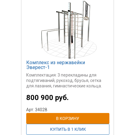
Комплекс из нержавейки
Эверест-1
Комплектация: 3 перекладины для
подтягиваний, рукоход, брусья, сетка
для лазания, гимнастические кольца.
Устойчивая конструкция, полностью
800 900 руб.
сделанная из нержавеющей стали
Арт: 34028