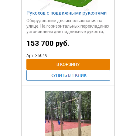
Рукоход с подвижными рукоятями
Оборудование для использования на
улице. На горизонтальных перекладинах
установлены две подвижные рукояти,
взявшись за которые и попеременно их
153 700 руб.
переставляя следует двигаться от
старта к финишу.
Арт: 35049