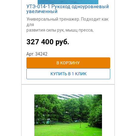
УТЭ-014-1 Рукоход одноуровневый
увеличенный
Универсальный тренажер. Подходит как
для
развития силы рук, мышц пресса,
разминки,
327 400 руб.
так и для активных игр.
Арт: 34242