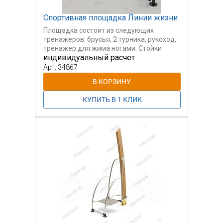
Спортивная площадка Линии жизни
Площадка состоит из следующих
тренажеров: брусья, 2 турника, рукоход,
тренажер для жима ногами. Стойки
индивидуальный расчет
тренажеров из стали, элементы
тренажеров выполнены из
Арт: 34867
нержавеющей стали, одна из стоек
(примыкающая к рукоходу) из
Деревянного бруса 200х95. Соединение
элементов с помощью стальных
хомутов, а также декоративных хомутов
(рукоход и тренажер для жима лежа)