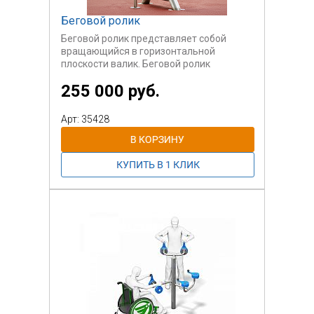
Беговой ролик
Беговой ролик представляет собой
вращающийся в горизонтальной
плоскости валик. Беговой ролик
предназначен для разминки мышц ног и
255 000 руб.
кардиотренировки, а также может
использоваться в качестве игрового
элемента.
Арт: 35428