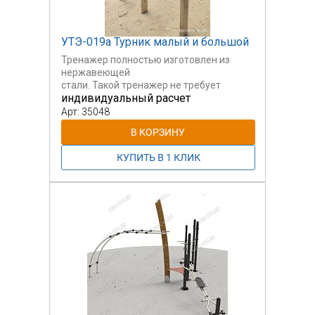
УТЭ-019а Турник малый и большой
Тренажер полностью изготовлен из
нержавеющей
стали. Такой тренажер не требует
индивидуальный расчет
окрашивания.
Арт: 35048
Турник малый и большой.
Многофункциональный
тренажер, подходит как для разминки,
так
и для развития силы рук, пресса.