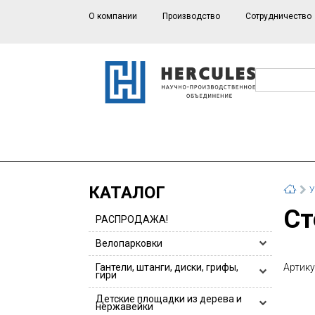
О компании
Производство
Сотрудничество
КАТАЛОГ
У
С
РАСПРОДАЖА!
Велопарковки
Велопарковки HERCULES
Гантели, штанги, диски, грифы,
Артику
гири
Велопарковки для 1 или 2 велосипедов
Гантели, гантельные ряды
Детские площадки из дерева и
Велопарковки из нержавейки
нержавейки