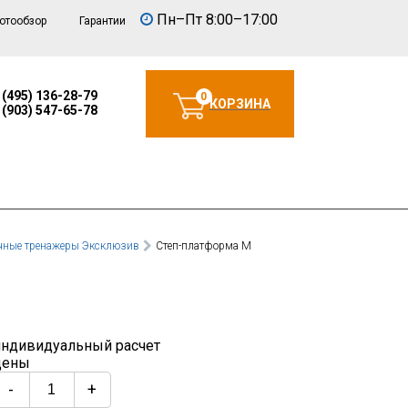
Пн–Пт 8:00–17:00
отообзор
Гарантии
 (495) 136-28-79
0
КОРЗИНА
 (903) 547-65-78
чные тренажеры Эксклюзив
Степ-платформа М
индивидуальный расчет
цены
-
+