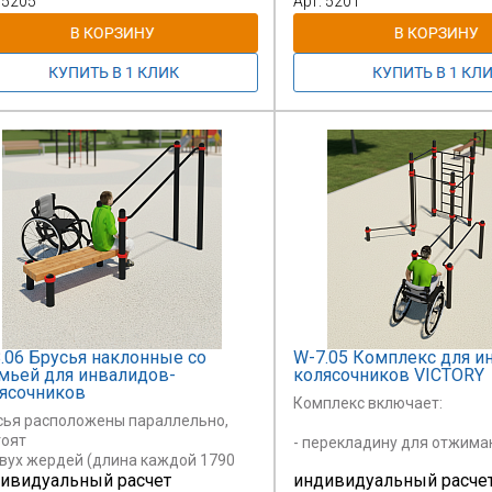
 5205
Арт: 5201
ования.
.06 Брусья наклонные со
W-7.05 Комплекс для и
мьей для инвалидов-
колясочников VICTORY
ясочников
Комплекс включает:
сья расположены параллельно,
тоят
- перекладину для отжима
двух жердей (длина каждой 1790
1200 мм,
ивидуальный расчет
индивидуальный расче
, зафиксированных
высота от поверхности 200