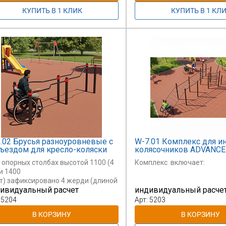
.02 Брусья разноуровневые с
W-7.01 Комплекс для и
ъездом для кресло-коляски
колясочников ADVANC
 опорных столбах высотой 1100 (4
Комплекс включает:
и 1400
шт) зафиксировано 4 жерди (длиной
ивидуальный расчет
индивидуальный расче
0 мм
ая) на высоте, мм 1100 и 1400 от
 5204
Арт: 5203
ования.
едина жерди изогнута под углом
р и