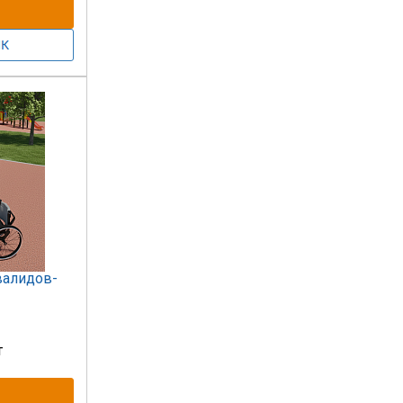
валидов-
т