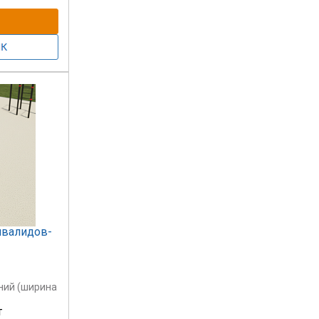
нвалидов-
ний (ширина
т
 мм)