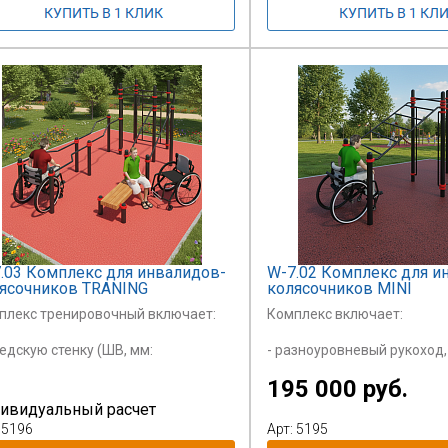
ысотой подъема 300 мм.
стояние между
тренними поверхностями жердей,
1208
8 у соответствущих концов. Такая
струкция
сьев делает удобным въезд на
сло-коляске.
.03 Комплекс для инвалидов-
W-7.02 Комплекс для и
ясочников TRANING
колясочников MINI
плекс тренировочный включает:
Комплекс включает:
едскую стенку (ШВ, мм:
- разноуровневый рукоход
0х2000),
1790 мм (перепад
195 000 руб.
высоты 1000 мм),
ри турника-перекладины, ширина
ивидуальный расчет
0 мм,
- шведскую стенку (ШВ, мм:
 5196
Арт: 5195
высоте 2300 мм и 2600 мм каждый,
1200х2000),