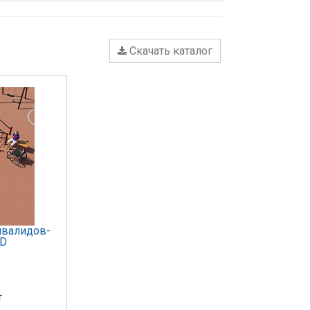
Скачать каталог
нвалидов-
ED
т