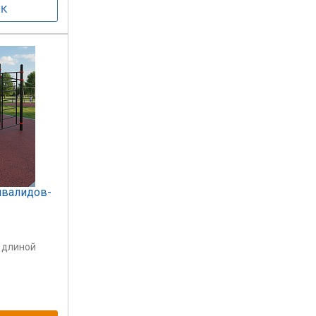
нвалидов-
, длиной