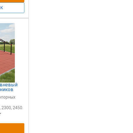
овневый
чников
 опорных
 2300, 2450.
т
).