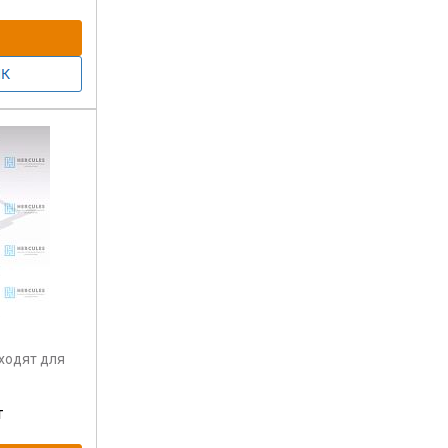
ходят для
т