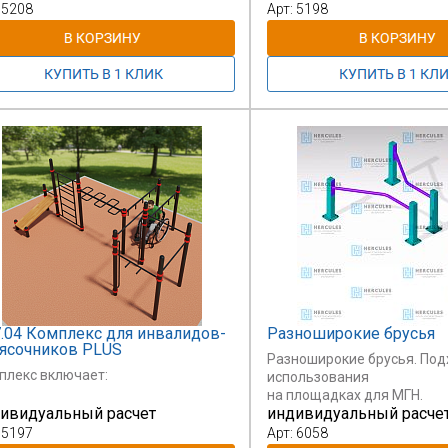
-х опорных столбах (1100 и 2000
 5208
Арт: 5198
 и оснащены
очками для удобства
имащегося.
.04 Комплекс для инвалидов-
Разноширокие брусья
ясочников PLUS
Разноширокие брусья. Под
плекс включает:
использования
на площадках для МГН.
ивидуальный расчет
индивидуальный расче
 5197
Арт: 6058