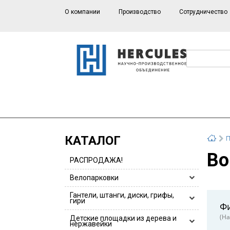
О компании
Производство
Сотрудничество
КАТАЛОГ
П
В
РАСПРОДАЖА!
Велопарковки
Велопарковки HERCULES
Гантели, штанги, диски, грифы,
гири
Ф
Велопарковки для 1 или 2 велосипедов
(На
Гантели, гантельные ряды
Детские площадки из дерева и
Велопарковки из нержавейки
нержавейки