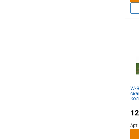
W-8
ска
кол
12
Арт: