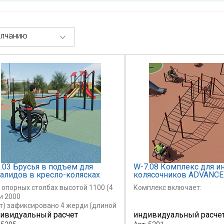
лчанию
.03 Брусья в подъем для
W-7.08 Комплекс для и
алидов в кресло-колясках
колясочников ADVANC
 опорных столбах высотой 1100 (4
Комплекс включает:
и 2000
шт) зафиксировано 4 жерди (длиной
ивидуальный расчет
индивидуальный расче
0 мм
ая) на высоте, мм 1000 и 1966 от