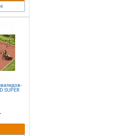
нвалидов-
ED SUPER
т