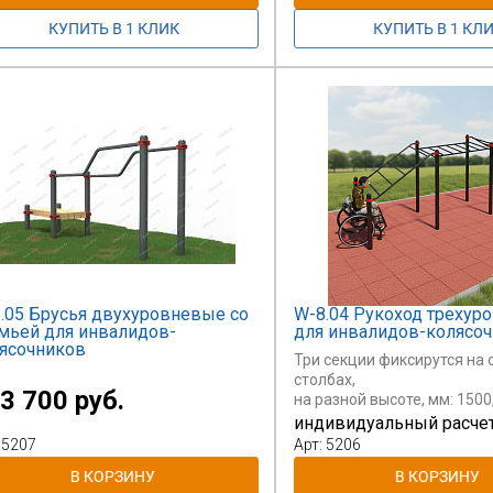
.05 Брусья двухуровневые со
W-8.04 Рукоход трехур
мьей для инвалидов-
для инвалидов-колясо
ясочников
Три секции фиксирутся на
столбах,
3 700 руб.
на разной высоте, мм: 1500,
Длина секций
индивидуальный расче
1790 мм (2 шт) и 1758 (1 шт
 5207
Арт: 5206