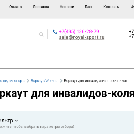
Оплата
Доставка
Новости
Блог
Контакты
Ф
+7(495) 136-28-79
+7
+7
sale@royal-sport.ru
о видам спорта
Воркаут/Workout
Воркаут для инвалидов-колясочников
оркаут для инвалидов-кол
ильтр
жмите чтобы выбрать параметры отбора)