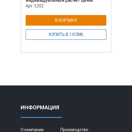
индивидуальный расчет цены
инди
Арт: 5202
Арт: 
В КОРЗИНУ
КУПИТЬ В 1 КЛИК
ИНФОРМАЦИЯ
О компании
Производство