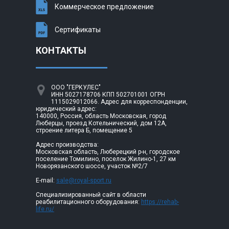
Коммерческое предложение
Сертификаты
КОНТАКТЫ
ООО "ГЕРКУЛЕС"
ИНН 5027178706 КПП 502701001 ОГРН
1115029012066. Адрес для корреспонденции,
юридический адрес:
140000, Россия, область Московская, город
Люберцы, проезд Котельнический, дом 12А,
строение литера Б, помещение 5
Адрес производства:
Московская область, Люберецкий р-н, городское
поселение Томилино, поселок Жилино-1, 27 км
Новорязанского шоссе, участок №2/7
E-mail:
sale@royal-sport.ru
Специализированный сайт в области
реабилитационного оборудования:
https://rehab-
life.ru/