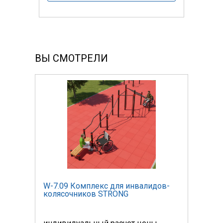
ВЫ СМОТРЕЛИ
ов-
W-7.09 Комплекс для инвалидов-
W-7.
колясочников STRONG
коля