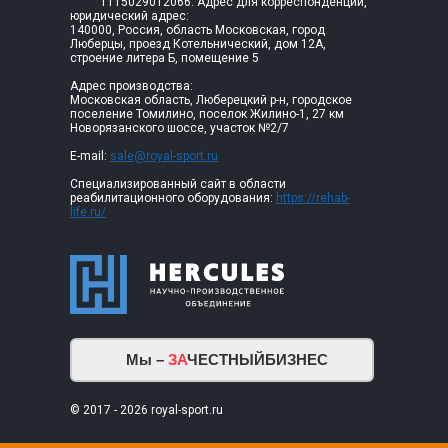
1115029012066. Адрес для корреспонденции,
юридический адрес:
140000, Россия, область Московская, город
Люберцы, проезд Котельнический, дом 12А,
строение литера Б, помещение 5
Адрес производства:
Московская область, Люберецкий р-н, городское
поселение Томилино, поселок Жилино-1, 27 км
Новорязанского шоссе, участок №2/7
E-mail:
sale@royal-sport.ru
Специализированный сайт в области
реабилитационного оборудования:
https://rehab-
life.ru/
Мы –
ЗА
ЧЕСТНЫЙБИЗНЕС
© 2017 - 2026 royal-sport.ru