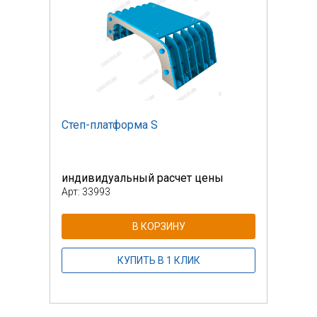
Степ-платформа S
Степ
индивидуальный расчет цены
инди
Арт: 33993
Арт: 
В КОРЗИНУ
КУПИТЬ В 1 КЛИК