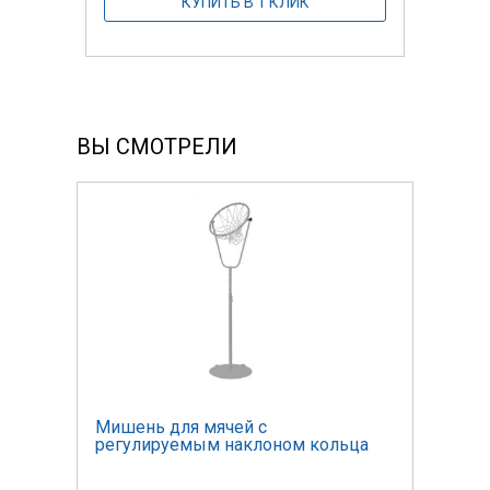
КУПИТЬ В 1 КЛИК
ВЫ СМОТРЕЛИ
Мишень для мячей с
Мише
ца
регулируемым наклоном кольца
регу