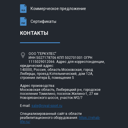
Коммерческое предложение
Сертификаты
КОНТАКТЫ
ООО "ГЕРКУЛЕС"
ИНН 5027178706 КПП 502701001 ОГРН
1115029012066. Адрес для корреспонденции,
юридический адрес:
140000, Россия, область Московская, город
Люберцы, проезд Котельнический, дом 12А,
строение литера Б, помещение 5
Адрес производства:
Московская область, Люберецкий р-н, городское
поселение Томилино, поселок Жилино-1, 27 км
Новорязанского шоссе, участок №2/7
E-mail:
sale@royal-sport.ru
Специализированный сайт в области
реабилитационного оборудования:
https://rehab-
life.ru/