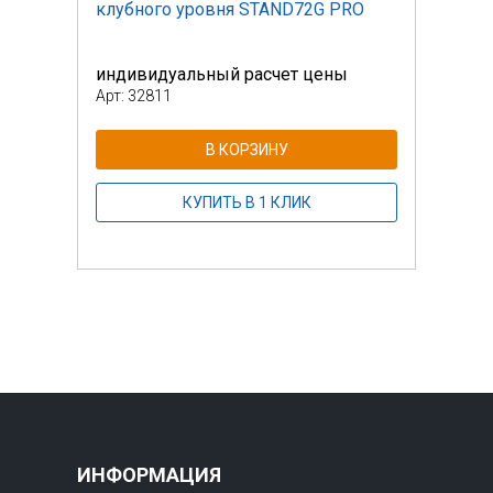
O
клубного уровня STAND72G PRO
клуб
индивидуальный расчет цены
инди
Арт: 32811
Арт: 
В КОРЗИНУ
КУПИТЬ В 1 КЛИК
ИНФОРМАЦИЯ