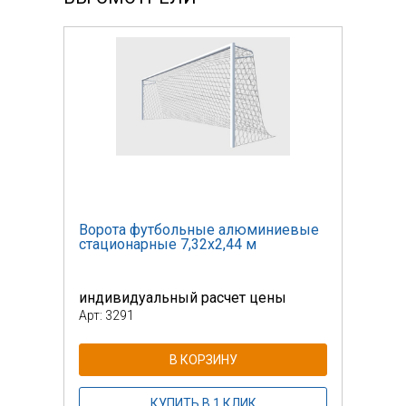
евые
Ворота футбольные алюминиевые
Воро
стационарные 7,32х2,44 м
стац
индивидуальный расчет цены
инди
Арт: 3291
Арт: 
В КОРЗИНУ
КУПИТЬ В 1 КЛИК