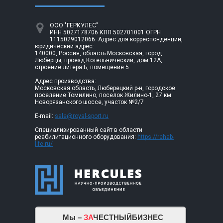
ООО "ГЕРКУЛЕС"
ИНН 5027178706 КПП 502701001 ОГРН
1115029012066. Адрес для корреспонденции,
юридический адрес:
140000, Россия, область Московская, город
Люберцы, проезд Котельнический, дом 12А,
строение литера Б, помещение 5
Адрес производства:
Московская область, Люберецкий р-н, городское
поселение Томилино, поселок Жилино-1, 27 км
Новорязанского шоссе, участок №2/7
E-mail:
sale@royal-sport.ru
Специализированный сайт в области
реабилитационного оборудования:
https://rehab-
life.ru/
Мы –
ЗА
ЧЕСТНЫЙБИЗНЕС