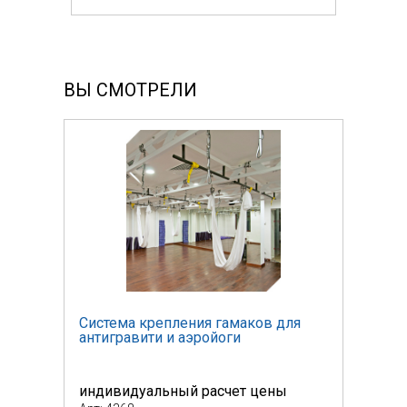
ВЫ СМОТРЕЛИ
я
Система крепления гамаков для
Сист
антигравити и аэройоги
анти
индивидуальный расчет цены
инди