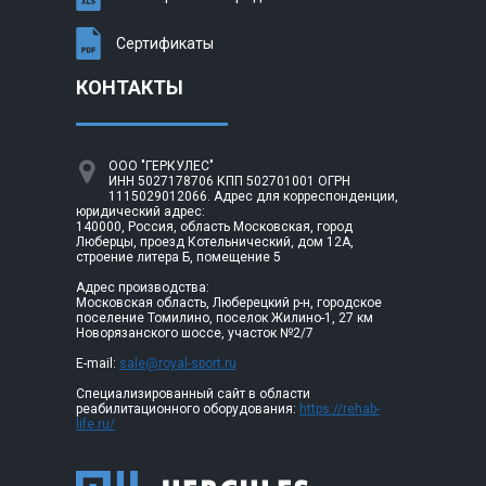
Сертификаты
КОНТАКТЫ
ООО "ГЕРКУЛЕС"
ИНН 5027178706 КПП 502701001 ОГРН
1115029012066. Адрес для корреспонденции,
юридический адрес:
140000, Россия, область Московская, город
Люберцы, проезд Котельнический, дом 12А,
строение литера Б, помещение 5
Адрес производства:
Московская область, Люберецкий р-н, городское
поселение Томилино, поселок Жилино-1, 27 км
Новорязанского шоссе, участок №2/7
E-mail:
sale@royal-sport.ru
Специализированный сайт в области
реабилитационного оборудования:
https://rehab-
life.ru/