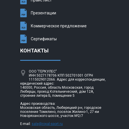
Презентации
Коммерческое предложение
Сертификаты
КОНТАКТЫ
ООО "ГЕРКУЛЕС"
ИНН 5027178706 КПП 502701001 ОГРН
1115029012066. Адрес для корреспонденции,
юридический адрес:
140000, Россия, область Московская, город
Люберцы, проезд Котельнический, дом 12А,
строение литера Б, помещение 5
Адрес производства:
Московская область, Люберецкий р-н, городское
поселение Томилино, поселок Жилино-1, 27 км
Новорязанского шоссе, участок №2/7
E-mail:
sale@royal-sport.ru