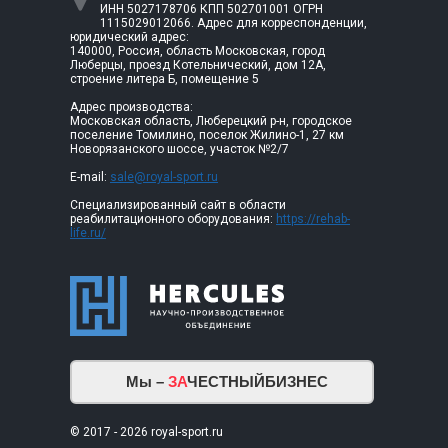
ИНН 5027178706 КПП 502701001 ОГРН
1115029012066. Адрес для корреспонденции,
юридический адрес:
140000, Россия, область Московская, город
Люберцы, проезд Котельнический, дом 12А,
строение литера Б, помещение 5
Адрес производства:
Московская область, Люберецкий р-н, городское
поселение Томилино, поселок Жилино-1, 27 км
Новорязанского шоссе, участок №2/7
E-mail:
sale@royal-sport.ru
Специализированный сайт в области
реабилитационного оборудования:
https://rehab-
life.ru/
Мы –
ЗА
ЧЕСТНЫЙБИЗНЕС
© 2017 - 2026 royal-sport.ru