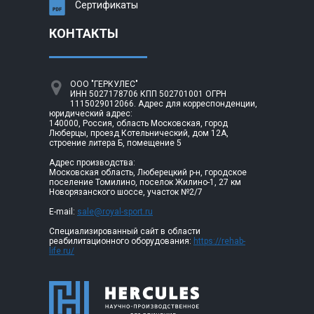
Сертификаты
КОНТАКТЫ
ООО "ГЕРКУЛЕС"
ИНН 5027178706 КПП 502701001 ОГРН
1115029012066. Адрес для корреспонденции,
юридический адрес:
140000, Россия, область Московская, город
Люберцы, проезд Котельнический, дом 12А,
строение литера Б, помещение 5
Адрес производства:
Московская область, Люберецкий р-н, городское
поселение Томилино, поселок Жилино-1, 27 км
Новорязанского шоссе, участок №2/7
E-mail:
sale@royal-sport.ru
Специализированный сайт в области
реабилитационного оборудования:
https://rehab-
life.ru/