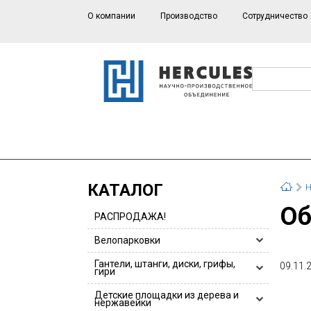
О компании
Производство
Сотрудничество
КАТАЛОГ
Н
О
РАСПРОДАЖА!
Велопарковки
Велопарковки HERCULES
Гантели, штанги, диски, грифы,
09.11.
гири
Велопарковки для 1 или 2 велосипедов
Гантели, гантельные ряды
Детские площадки из дерева и
Велопарковки из нержавейки
нержавейки