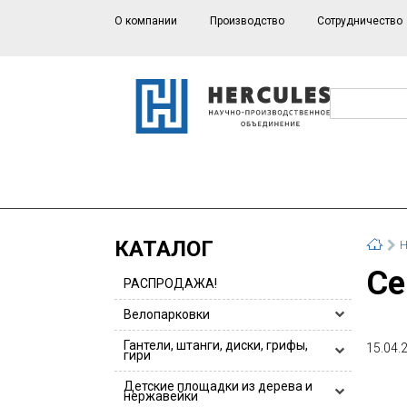
О компании
Производство
Сотрудничество
КАТАЛОГ
Н
С
РАСПРОДАЖА!
Велопарковки
Велопарковки HERCULES
Гантели, штанги, диски, грифы,
15.04.
гири
Велопарковки для 1 или 2 велосипедов
Гантели, гантельные ряды
Детские площадки из дерева и
Велопарковки из нержавейки
нержавейки