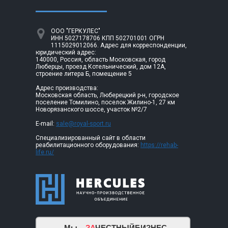
ООО "ГЕРКУЛЕС"
ИНН 5027178706 КПП 502701001 ОГРН
1115029012066. Адрес для корреспонденции,
юридический адрес:
140000, Россия, область Московская, город
Люберцы, проезд Котельнический, дом 12А,
строение литера Б, помещение 5
Адрес производства:
Московская область, Люберецкий р-н, городское
поселение Томилино, поселок Жилино-1, 27 км
Новорязанского шоссе, участок №2/7
E-mail:
sale@royal-sport.ru
Специализированный сайт в области
реабилитационного оборудования:
https://rehab-
life.ru/
Мы –
ЗА
ЧЕСТНЫЙБИЗНЕС