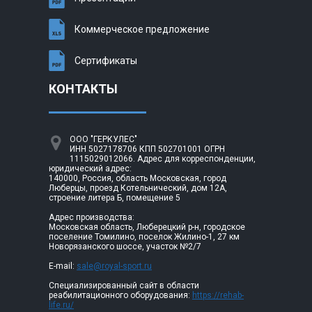
Коммерческое предложение
Сертификаты
КОНТАКТЫ
ООО "ГЕРКУЛЕС"
ИНН 5027178706 КПП 502701001 ОГРН
1115029012066. Адрес для корреспонденции,
юридический адрес:
140000, Россия, область Московская, город
Люберцы, проезд Котельнический, дом 12А,
строение литера Б, помещение 5
Адрес производства:
Московская область, Люберецкий р-н, городское
поселение Томилино, поселок Жилино-1, 27 км
Новорязанского шоссе, участок №2/7
E-mail:
sale@royal-sport.ru
Специализированный сайт в области
реабилитационного оборудования:
https://rehab-
life.ru/