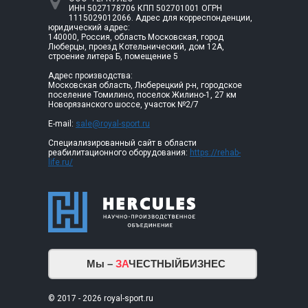
ИНН 5027178706 КПП 502701001 ОГРН
1115029012066. Адрес для корреспонденции,
юридический адрес:
140000, Россия, область Московская, город
Люберцы, проезд Котельнический, дом 12А,
строение литера Б, помещение 5
Адрес производства:
Московская область, Люберецкий р-н, городское
поселение Томилино, поселок Жилино-1, 27 км
Новорязанского шоссе, участок №2/7
E-mail:
sale@royal-sport.ru
Специализированный сайт в области
реабилитационного оборудования:
https://rehab-
life.ru/
Мы –
ЗА
ЧЕСТНЫЙБИЗНЕС
© 2017 - 2026 royal-sport.ru