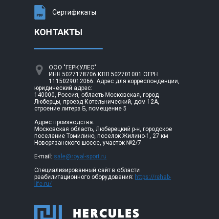
Сертификаты
КОНТАКТЫ
ООО "ГЕРКУЛЕС"
ИНН 5027178706 КПП 502701001 ОГРН
1115029012066. Адрес для корреспонденции,
юридический адрес:
140000, Россия, область Московская, город
Люберцы, проезд Котельнический, дом 12А,
строение литера Б, помещение 5
Адрес производства:
Московская область, Люберецкий р-н, городское
поселение Томилино, поселок Жилино-1, 27 км
Новорязанского шоссе, участок №2/7
E-mail:
sale@royal-sport.ru
Специализированный сайт в области
реабилитационного оборудования:
https://rehab-
life.ru/