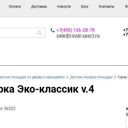
Оплата
Доставка
Новости
Блог
Контакты
Ф
+7(495) 136-28-79
+7
+7
sale@royal-sport.ru
етские площадки из дерева и нержавейки
Детские игровые площадки
Горка 
орка Эко-классик v.4
л: 36322