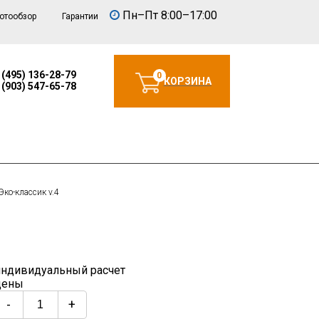
Пн–Пт 8:00–17:00
отообзор
Гарантии
 (495) 136-28-79
0
КОРЗИНА
 (903) 547-65-78
Эко-классик v.4
индивидуальный расчет
цены
-
+