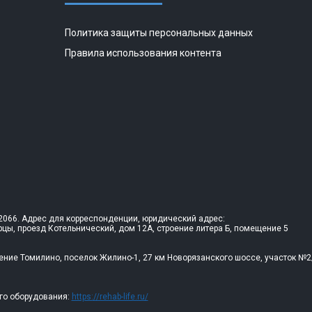
Политика защиты персональных данных
Правила использования контента
066. Адрес для корреспонденции, юридический адрес:
рцы, проезд Котельнический, дом 12А, строение литера Б, помещение 5
ение Томилино, поселок Жилино-1, 27 км Новорязанского шоссе, участок №2
го оборудования:
https://rehab-life.ru/