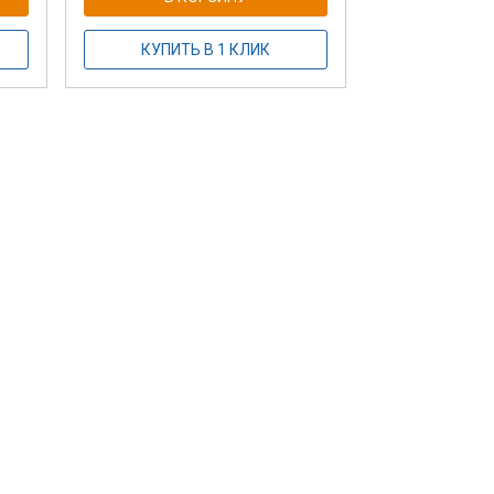
КУПИТЬ В 1 КЛИК
Горка Эко-к