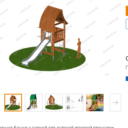
Г
янная башня с горкой для детской игровой площадки.