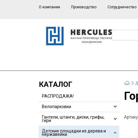
О компании
Производство
Сотрудничество
КАТАЛОГ
Д
Г
РАСПРОДАЖА!
Велопарковки
Велопарковки HERCULES
Гантели, штанги, диски, грифы,
Артику
гири
Велопарковки для 1 или 2 велосипедов
Гантели, гантельные ряды
Детские площадки из дерева и
Велопарковки из нержавейки
нержавейки