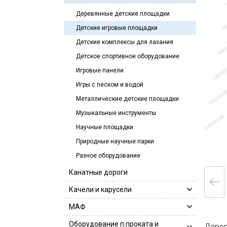
Гантели
Гири
Велопарковки с рекламой
Деревянные детские площадки
Гантельные ряды
Грифы
Гараж для велосипедов
Детские игровые площадки
Log Bar Hercules
Диски
Крепление для велосипеда на стену
Деревянные детские площадки
Детские комплексы для лазания
Грифы 25 мм
Диски 26 мм
Замки
Крытые велопарковки
Детское спортивное оборудование
Грифы 30 мм
Диски 51 мм
Стойки для гантелей, дисков и грифов
Парковка для мотоциклов
Игровые панели
Грифы 50 мм
Штанги
Парковка для собак
Игры с песком и водой
Грифы гантельные
Парковки для самокатов
Металлические детские площадки
Системы хранения велосипедов
Музыкальные инструменты
Уникальные велопарковки
Научные площадки
Природные научные парки
Разное оборудование
Канатные дороги
Качели и карусели
Горки и песочницы
МАФ
Инклюзивные панели
Автобусная остановка
Оборудование п.проката и
Дерев