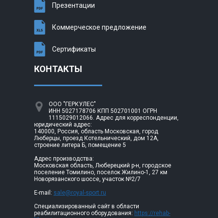
Презентации
Коммерческое предложение
Сертификаты
КОНТАКТЫ
ООО "ГЕРКУЛЕС"
ИНН 5027178706 КПП 502701001 ОГРН
1115029012066. Адрес для корреспонденции,
юридический адрес:
140000, Россия, область Московская, город
Люберцы, проезд Котельнический, дом 12А,
строение литера Б, помещение 5
Адрес производства:
Московская область, Люберецкий р-н, городское
поселение Томилино, поселок Жилино-1, 27 км
Новорязанского шоссе, участок №2/7
E-mail:
sale@royal-sport.ru
Специализированный сайт в области
реабилитационного оборудования:
https://rehab-