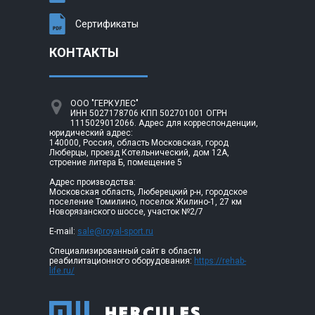
Сертификаты
КОНТАКТЫ
ООО "ГЕРКУЛЕС"
ИНН 5027178706 КПП 502701001 ОГРН
1115029012066. Адрес для корреспонденции,
юридический адрес:
140000, Россия, область Московская, город
Люберцы, проезд Котельнический, дом 12А,
строение литера Б, помещение 5
Адрес производства:
Московская область, Люберецкий р-н, городское
поселение Томилино, поселок Жилино-1, 27 км
Новорязанского шоссе, участок №2/7
E-mail:
sale@royal-sport.ru
Специализированный сайт в области
реабилитационного оборудования:
https://rehab-
life.ru/