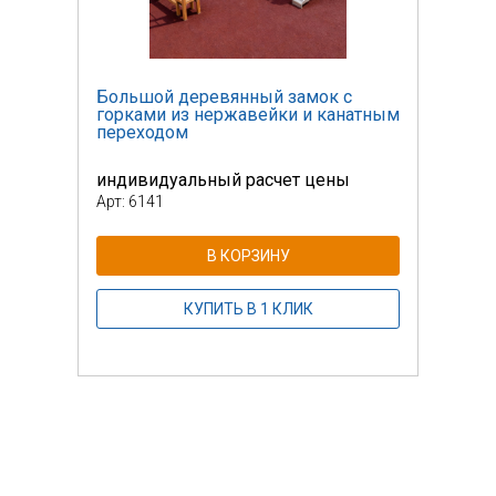
Большой деревянный замок с
Боль
атным
горками из нержавейки и канатным
горк
переходом
пере
индивидуальный расчет цены
инди
Арт: 6141
Арт: 
В КОРЗИНУ
КУПИТЬ В 1 КЛИК