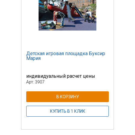
сир
Детская игровая площадка Буксир
Детс
Мария
Мар
индивидуальный расчет цены
инди
Арт: 3907
Арт: 
В КОРЗИНУ
КУПИТЬ В 1 КЛИК