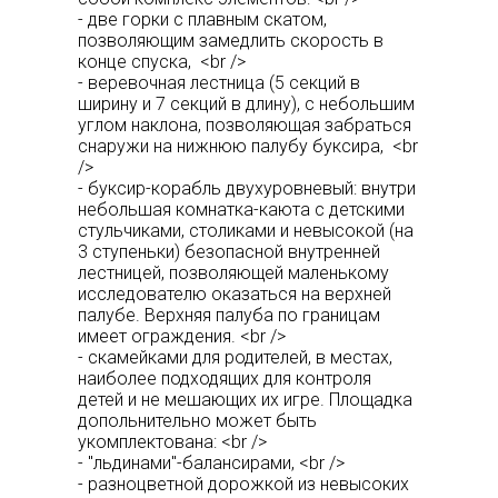
- две горки с плавным скатом,
позволяющим замедлить скорость в
конце спуска, <br />
- веревочная лестница (5 секций в
ширину и 7 секций в длину), с небольшим
углом наклона, позволяющая забраться
снаружи на нижнюю палубу буксира, <br
/>
- буксир-корабль двухуровневый: внутри
небольшая комнатка-каюта с детскими
стульчиками, столиками и невысокой (на
3 ступеньки) безопасной внутренней
лестницей, позволяющей маленькому
исследователю оказаться на верхней
палубе. Верхняя палуба по границам
имеет ограждения. <br />
- скамейками для родителей, в местах,
наиболее подходящих для контроля
детей и не мешающих их игре. Площадка
допольнительно может быть
укомплектована: <br />
- "льдинами"-балансирами, <br />
- разноцветной дорожкой из невысоких