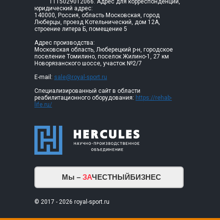
1115029012066. Адрес для корреспонденции,
юридический адрес:
140000, Россия, область Московская, город
Люберцы, проезд Котельнический, дом 12А,
строение литера Б, помещение 5
Адрес производства:
Московская область, Люберецкий р-н, городское
поселение Томилино, поселок Жилино-1, 27 км
Новорязанского шоссе, участок №2/7
E-mail:
sale@royal-sport.ru
Специализированный сайт в области
реабилитационного оборудования:
https://rehab-
life.ru/
Мы –
ЗА
ЧЕСТНЫЙБИЗНЕС
© 2017 - 2026 royal-sport.ru