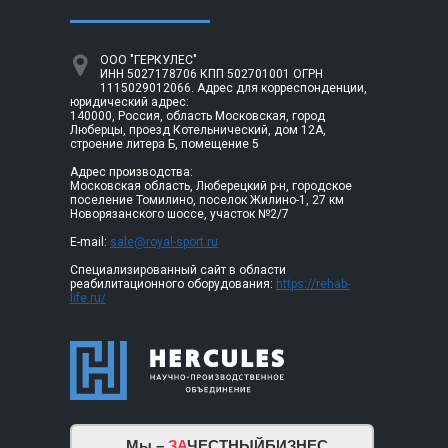
ООО "ГЕРКУЛЕС"
ИНН 5027178706 КПП 502701001 ОГРН
1115029012066. Адрес для корреспонденции,
юридический адрес:
140000, Россия, область Московская, город
Люберцы, проезд Котельнический, дом 12А,
строение литера Б, помещение 5
Адрес производства:
Московская область, Люберецкий р-н, городское
поселение Томилино, поселок Жилино-1, 27 км
Новорязанского шоссе, участок №2/7
E-mail:
sale@royal-sport.ru
Специализированный сайт в области
реабилитационного оборудования:
https://rehab-
life.ru/
Мы –
ЗА
ЧЕСТНЫЙБИЗНЕС