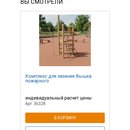
ВЫ СМОТРЕЛИ
Комплекс для лазания Вышка
Комп
пожарного
пожа
индивидуальный расчет цены
инди
Арт: 36328
Арт: 
В КОРЗИНУ