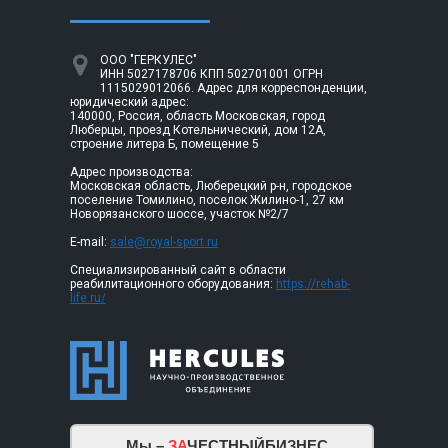
ООО "ГЕРКУЛЕС"
ИНН 5027178706 КПП 502701001 ОГРН
1115029012066. Адрес для корреспонденции,
юридический адрес:
140000, Россия, область Московская, город
Люберцы, проезд Котельнический, дом 12А,
строение литера Б, помещение 5
Адрес производства:
Московская область, Люберецкий р-н, городское
поселение Томилино, поселок Жилино-1, 27 км
Новорязанского шоссе, участок №2/7
E-mail:
sale@royal-sport.ru
Специализированный сайт в области
реабилитационного оборудования:
https://rehab-
life.ru/
Мы –
ЗА
ЧЕСТНЫЙБИЗНЕС