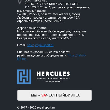
ООО "ГЕРКУЛЕС"
ИНН 5027178706 КПП 502701001 ОГРН
1115029012066. Адрес для корреспонденции,
юридический адрес:
140000, Россия, область Московская, город
Люберцы, проезд Котельнический, дом 12А,
строение литера Б, помещение 5
Адрес производства:
Московская область, Люберецкий р-н, городское
поселение Томилино, поселок Жилино-1, 27 км
Новорязанского шоссе, участок №2/7
E-mail:
sale@royal-sport.ru
Специализированный сайт в области
реабилитационного оборудования:
https://rehab-
life.ru/
Мы –
ЗА
ЧЕСТНЫЙБИЗНЕС
© 2017 - 2026 royal-sport.ru