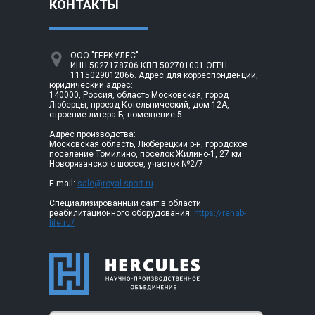
КОНТАКТЫ
ООО "ГЕРКУЛЕС"
ИНН 5027178706 КПП 502701001 ОГРН
1115029012066. Адрес для корреспонденции,
юридический адрес:
140000, Россия, область Московская, город
Люберцы, проезд Котельнический, дом 12А,
строение литера Б, помещение 5
Адрес производства:
Московская область, Люберецкий р-н, городское
поселение Томилино, поселок Жилино-1, 27 км
Новорязанского шоссе, участок №2/7
E-mail:
sale@royal-sport.ru
Специализированный сайт в области
реабилитационного оборудования:
https://rehab-
life.ru/