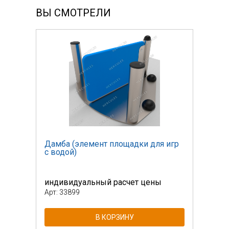
ВЫ СМОТРЕЛИ
 игр
Дамба (элемент площадки для игр
Дамб
с водой)
с во
индивидуальный расчет цены
инди
Арт: 33899
Арт: 
В КОРЗИНУ