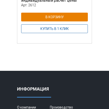
индивидуальный расчет цены
инди
Арт: 2612
Арт: 
В КОРЗИНУ
КУПИТЬ В 1 КЛИК
ИНФОРМАЦИЯ
О компании
Производство