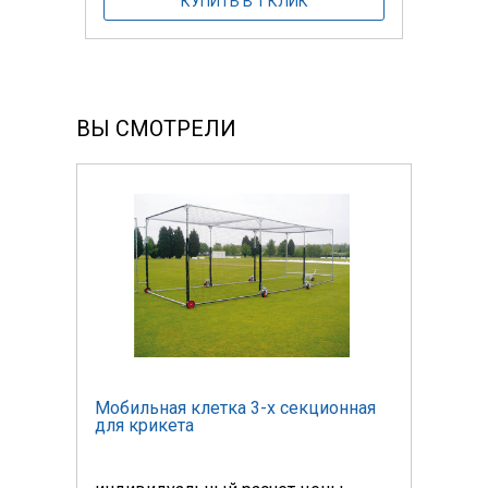
КУПИТЬ В 1 КЛИК
ВЫ СМОТРЕЛИ
ная
Мобильная клетка 3-х секционная
Моби
для крикета
для 