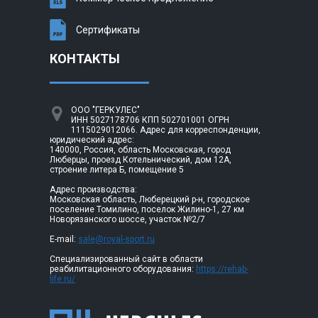
Сертификаты
КОНТАКТЫ
ООО "ГЕРКУЛЕС"
ИНН 5027178706 КПП 502701001 ОГРН
1115029012066. Адрес для корреспонденции,
юридический адрес:
140000, Россия, область Московская, город
Люберцы, проезд Котельнический, дом 12А,
строение литера Б, помещение 5
Адрес производства:
Московская область, Люберецкий р-н, городское
поселение Томилино, поселок Жилино-1, 27 км
Новорязанского шоссе, участок №2/7
E-mail:
sale@royal-sport.ru
Специализированный сайт в области
реабилитационного оборудования:
https://rehab-
life.ru/