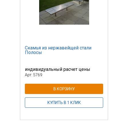
Скамья из нержавейщей стали
Скам
Полосы
Пол
индивидуальный расчет цены
инди
Арт: 5769
Арт: 
В КОРЗИНУ
КУПИТЬ В 1 КЛИК