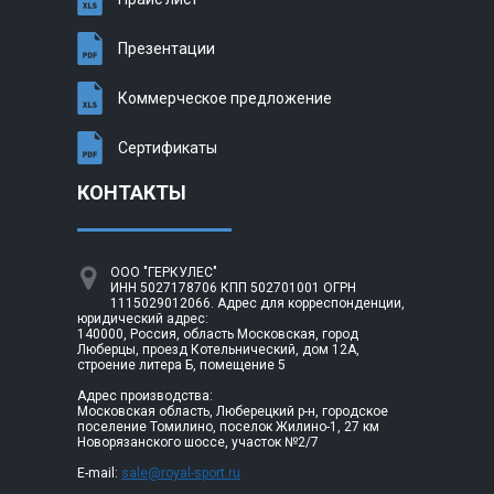
Презентации
Коммерческое предложение
Сертификаты
КОНТАКТЫ
ООО "ГЕРКУЛЕС"
ИНН 5027178706 КПП 502701001 ОГРН
1115029012066. Адрес для корреспонденции,
юридический адрес:
140000, Россия, область Московская, город
Люберцы, проезд Котельнический, дом 12А,
строение литера Б, помещение 5
Адрес производства:
Московская область, Люберецкий р-н, городское
поселение Томилино, поселок Жилино-1, 27 км
Новорязанского шоссе, участок №2/7
E-mail:
sale@royal-sport.ru