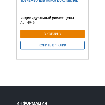
ер
Тренажер для бокса БоксМастер
Трен
индивидуальный расчет цены
инди
Арт: 4946
Арт: 
В КОРЗИНУ
КУПИТЬ В 1 КЛИК
ИНФОРМАЦИЯ