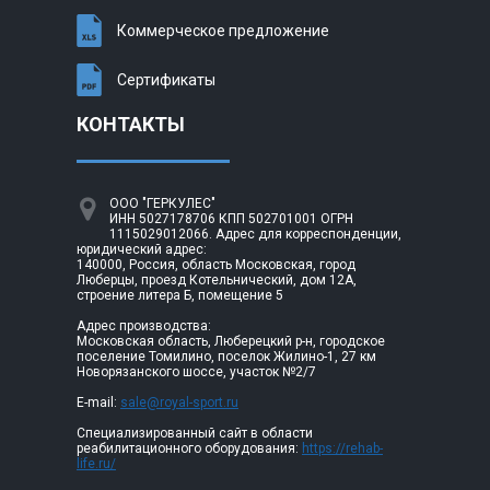
Коммерческое предложение
Сертификаты
КОНТАКТЫ
ООО "ГЕРКУЛЕС"
ИНН 5027178706 КПП 502701001 ОГРН
1115029012066. Адрес для корреспонденции,
юридический адрес:
140000, Россия, область Московская, город
Люберцы, проезд Котельнический, дом 12А,
строение литера Б, помещение 5
Адрес производства:
Московская область, Люберецкий р-н, городское
поселение Томилино, поселок Жилино-1, 27 км
Новорязанского шоссе, участок №2/7
E-mail:
sale@royal-sport.ru
Специализированный сайт в области
реабилитационного оборудования:
https://rehab-
life.ru/