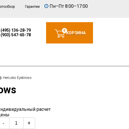
Пн–Пт 8:00–17:00
отообзор
Гарантии
 (495) 136-28-79
0
КОРЗИНА
 (903) 547-65-78
ф Hercules Eyebrows
rows
индивидуальный расчет
цены
-
+