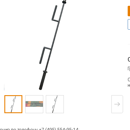
С
вонив по телефону +7 (495) 554-95-14;