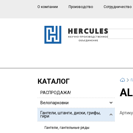
О компании
Производство
Сотрудничество
КАТАЛОГ
Г
A
РАСПРОДАЖА!
Велопарковки
Велопарковки HERCULES
Гантели, штанги, диски, грифы,
Артику
гири
Велопарковки для 1 или 2 велосипедов
Гантели, гантельные ряды
Велопарковки из нержавейки