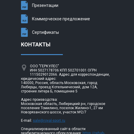
Презентации
Коммерческое предложение
Сертификаты
КОНТАКТЫ
ООО "ГЕРКУЛЕС"
ИНН 5027178706 КПП 502701001 ОГРН
1115029012066. Адрес для корреспонденции,
юридический адрес:
140000, Россия, область Московская, город
Люберцы, проезд Котельнический, дом 12А,
строение литера Б, помещение 5
Адрес производства:
Московская область, Люберецкий р-н, городское
поселение Томилино, поселок Жилино-1, 27 км
Новорязанского шоссе, участок №2/7
E-mail:
sale@royal-sport.ru
Специализированный сайт в области
реабилитационного оборудования:
https://rehab-