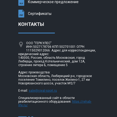
Коммерческое предложение
Сертификаты
КОНТАКТЫ
ООО "ГЕРКУЛЕС"
ИНН 5027178706 КПП 502701001 ОГРН
1115029012066. Адрес для корреспонденции,
юридический адрес:
140000, Россия, область Московская, город
Люберцы, проезд Котельнический, дом 12А,
строение литера Б, помещение 5
Адрес производства:
Московская область, Люберецкий р-н, городское
поселение Томилино, поселок Жилино-1, 27 км
Новорязанского шоссе, участок №2/7
E-mail:
sale@royal-sport.ru
Специализированный сайт в области
реабилитационного оборудования:
https://rehab-
life.ru/