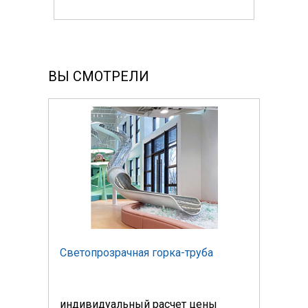
ВЫ СМОТРЕЛИ
Светопрозрачная горка-труба
Свет
индивидуальный расчет цены
инди