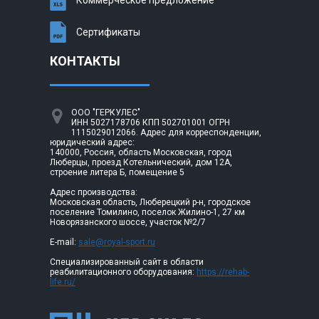
Сертификаты
КОНТАКТЫ
ООО "ГЕРКУЛЕС"
ИНН 5027178706 КПП 502701001 ОГРН
1115029012066. Адрес для корреспонденции,
юридический адрес:
140000, Россия, область Московская, город
Люберцы, проезд Котельнический, дом 12А,
строение литера Б, помещение 5
Адрес производства:
Московская область, Люберецкий р-н, городское
поселение Томилино, поселок Жилино-1, 27 км
Новорязанского шоссе, участок №2/7
E-mail:
sale@royal-sport.ru
Специализированный сайт в области
реабилитационного оборудования:
https://rehab-
life.ru/