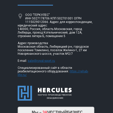
ООО "ГЕРКУЛЕС"
ИНН 5027178706 КПП 502701001 ОГРН
1115029012066. Адрес для корреспонденции,
юридический адрес:
140000, Россия, область Московская, город
Люберцы, проезд Котельнический, дом 12А,
строение литера Б, помещение 5
Адрес производства:
Московская область, Люберецкий р-н, городское
поселение Томилино, поселок Жилино-1, 27 км
Новорязанского шоссе, участок №2/7
E-mail:
sale@royal-sport.ru
Специализированный сайт в области
реабилитационного оборудования:
https://rehab-
life.ru/
Мы –
ЗА
ЧЕСТНЫЙБИЗНЕС