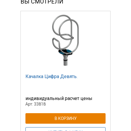
ВЫ СМОТРЕЛИ
Качалка Цифра Девять.
Кача
индивидуальный расчет цены
инди
Арт: 33818
Арт: 
В КОРЗИНУ