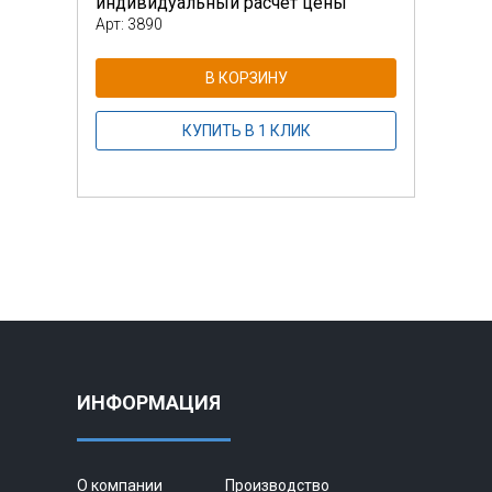
индивидуальный расчет цены
инди
Арт: 3890
Арт: 
В КОРЗИНУ
КУПИТЬ В 1 КЛИК
ИНФОРМАЦИЯ
О компании
Производство