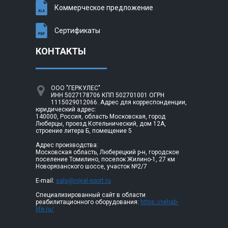
Коммерческое предложение
Сертификаты
КОНТАКТЫ
ООО "ГЕРКУЛЕС"
ИНН 5027178706 КПП 502701001 ОГРН
1115029012066. Адрес для корреспонденции,
юридический адрес:
140000, Россия, область Московская, город
Люберцы, проезд Котельнический, дом 12А,
строение литера Б, помещение 5
Адрес производства:
Московская область, Люберецкий р-н, городское
поселение Томилино, поселок Жилино-1, 27 км
Новорязанского шоссе, участок №2/7
E-mail:
sale@royal-sport.ru
Специализированный сайт в области
реабилитационного оборудования:
https://rehab-
life.ru/